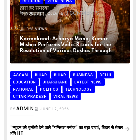
RELIGION
VIRAL NEWS
0
COMMENTS
AUGUST 1, 2026
328
VIEWS
Karmakandi Acharya Manoj Kumar
Mishra Performs Vedic Rituals for the
Resolution of Various Doshas Through
ASSAM
BIHAR
BIHAR
BUSINESS
DELHI
EDUCATION
JHARKHAND
LATEST NEWS
NATIONAL
POLITICS
TECHNOLOGY
UTTAR PRADESH
VIRAL NEWS
ADMIN
BY
JUNE 12, 2026
“न्यूटन को चुनौती देने वाले “गणितज्ञ मनोज” का बड़ा दावा!, बिहार से तैयार
होंगे IIT