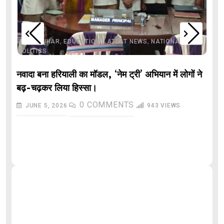
,
,
,
,
,
BIHAR
BIHAR
EDUCATION
LATEST NEWS
NATIONAL
POLITICS
नवादा बना हरियाली का मॉडल, ‘नेम ट्री’ अभियान में लोगों ने
बढ़-चढ़कर लिया हिस्सा।
0
COMMENTS
JUNE 5, 2026
943
VIEWS
औ