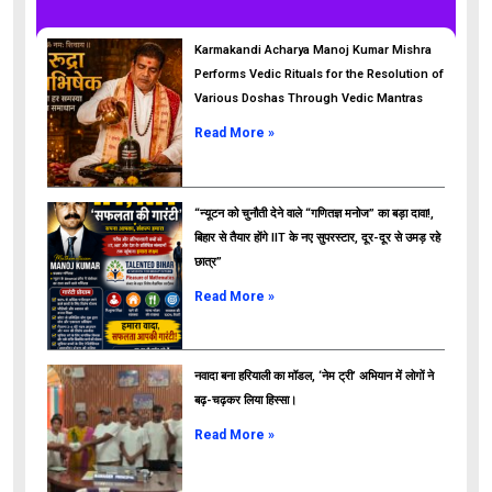
Karmakandi Acharya Manoj Kumar Mishra
Performs Vedic Rituals for the Resolution of
Various Doshas Through Vedic Mantras
Read More »
“न्यूटन को चुनौती देने वाले “गणितज्ञ मनोज” का बड़ा दावा!,
बिहार से तैयार होंगे IIT के नए सुपरस्टार, दूर-दूर से उमड़ रहे
छात्र”
ads
Read More »
नवादा बना हरियाली का मॉडल, ‘नेम ट्री’ अभियान में लोगों ने
बढ़-चढ़कर लिया हिस्सा।
Read More »