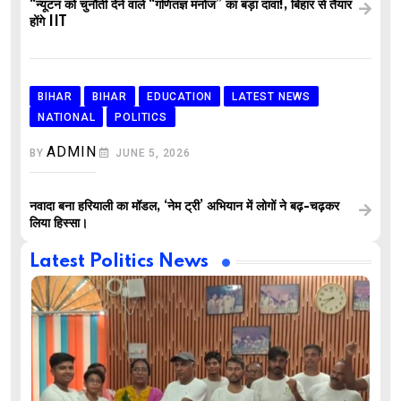
“न्यूटन को चुनौती देने वाले “गणितज्ञ मनोज” का बड़ा दावा!, बिहार से तैयार
होंगे IIT
BIHAR
BIHAR
EDUCATION
LATEST NEWS
NATIONAL
POLITICS
ADMIN
BY
JUNE 5, 2026
नवादा बना हरियाली का मॉडल, ‘नेम ट्री’ अभियान में लोगों ने बढ़-चढ़कर
लिया हिस्सा।
Latest Politics News