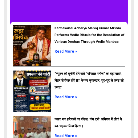
Karmakandi Acharya Manoj Kumar Mishra
Performs Vedic Rituals for the Resolution of
Various Doshas Through Vedic Mantras
Read More »
“न्यूटन को चुनौती देने वाले “गणितज्ञ मनोज” का बड़ा दावा!,
बिहार से तैयार होंगे IIT के नए सुपरस्टार, दूर-दूर से उमड़ रहे
छात्र”
ads
Read More »
नवादा बना हरियाली का मॉडल, ‘नेम ट्री’ अभियान में लोगों ने
बढ़-चढ़कर लिया हिस्सा।
Read More »