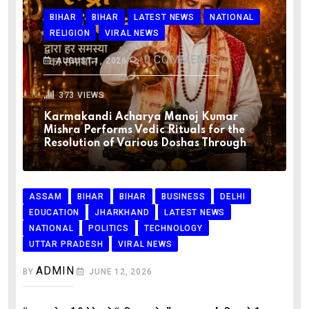
BIHAR
BIHAR
LATEST NEWS
NATIONAL
RELIGION
VIRAL NEWS
0
COMMENTS
AUGUST 1, 2026
373
VIEWS
Karmakandi Acharya Manoj Kumar
Mishra Performs Vedic Rituals for the
Resolution of Various Doshas Through
ASSAM
BIHAR
BIHAR
BUSINESS
DELHI
EDUCATION
JHARKHAND
LATEST NEWS
NATIONAL
POLITICS
TECHNOLOGY
UTTAR PRADESH
VIRAL NEWS
ADMIN
BY
JUNE 12, 2026