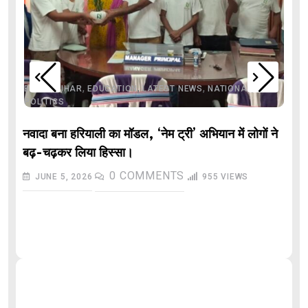
,
,
,
,
,
BIHAR
BIHAR
EDUCATION
LATEST NEWS
NATIONAL
POLITICS
नवादा बना हरियाली का मॉडल, ‘नेम ट्री’ अभियान में लोगों ने
बढ़-चढ़कर लिया हिस्सा।
0
COMMENTS
JUNE 5, 2026
955
VIEWS
औ