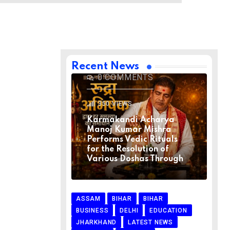
BIHAR
BIHAR
LATEST NEWS
NATIONAL
RELIGION
VIRAL NEWS
AUGUST 1, 2026
Recent News
0
COMMENTS
350
VIEWS
Karmakandi Acharya
Manoj Kumar Mishra
Performs Vedic Rituals
for the Resolution of
Various Doshas Through
ASSAM
BIHAR
BIHAR
BUSINESS
DELHI
EDUCATION
JHARKHAND
LATEST NEWS