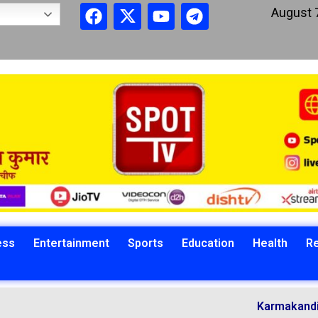
August 
ess
Entertainment
Sports
Education
Health
Re
Karmakandi Acharya