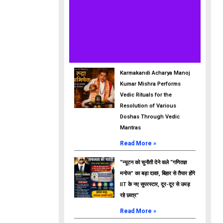
Karmakandi Acharya Manoj
Kumar Mishra Performs
Vedic Rituals for the
Resolution of Various
Doshas Through Vedic
Mantras
Read More »
“न्यूटन को चुनौती देने वाले “गणितज्ञ
मनोज” का बड़ा दावा!, बिहार से तैयार होंगे
IIT के नए सुपरस्टार, दूर-दूर से उमड़
रहे छात्र”
Read More »