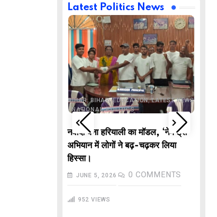
Latest Politics News
,
,
BUSINESS
DELHI
,
,
ND
LATEST NEWS
,
,
,
,
ECHNOLOGY
BIHAR
BIHAR
EDUCATION
LATEST NEWS
,
,
L NEWS
NATIONAL
POLITICS
DE
वाले “गणितज्ञ
नवादा बना हरियाली का मॉडल, ‘नेम ट्री’
PO
हार से तैयार होंगे
अभियान में लोगों ने बढ़-चढ़कर लिया
M
हिस्सा।
In
COMMENTS
0
COMMENTS
JUNE 5, 2026
गु
952
VIEWS