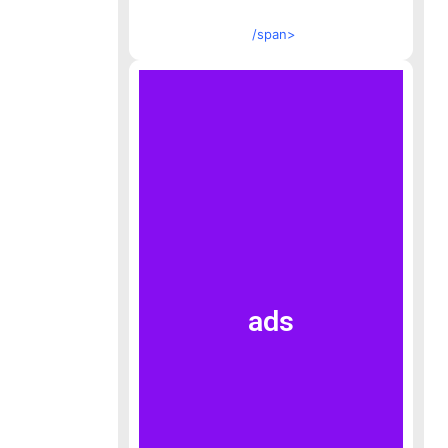
/span>
ads