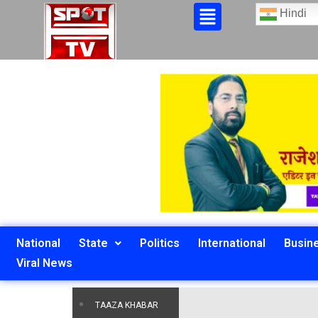
Hindi
National
State
Politics
International
Busin
Viral News
TAAZA KHABAR