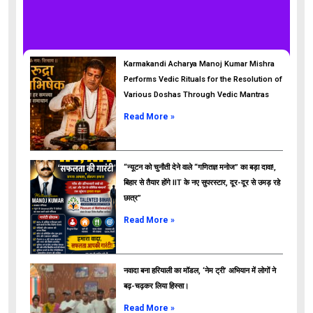
Karmakandi Acharya Manoj Kumar Mishra
Performs Vedic Rituals for the Resolution of
Various Doshas Through Vedic Mantras
Read More »
“न्यूटन को चुनौती देने वाले “गणितज्ञ मनोज” का बड़ा दावा!,
बिहार से तैयार होंगे IIT के नए सुपरस्टार, दूर-दूर से उमड़ रहे
छात्र”
ads
Read More »
नवादा बना हरियाली का मॉडल, ‘नेम ट्री’ अभियान में लोगों ने
बढ़-चढ़कर लिया हिस्सा।
Read More »