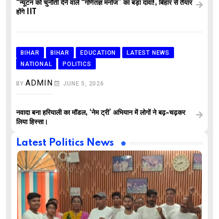
“न्यूटन को चुनौती देने वाले “गणितज्ञ मनोज” का बड़ा दावा!, बिहार से तैयार
होंगे IIT
BIHAR
BIHAR
EDUCATION
LATEST NEWS
NATIONAL
POLITICS
ADMIN
BY
JUNE 5, 2026
नवादा बना हरियाली का मॉडल, ‘नेम ट्री’ अभियान में लोगों ने बढ़-चढ़कर
लिया हिस्सा।
Latest Politics News