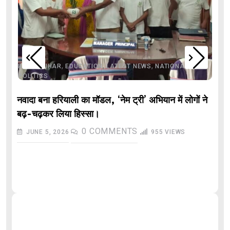
,
,
,
,
,
BIHAR
BIHAR
EDUCATION
LATEST NEWS
NATIONAL
POLITICS
नवादा बना हरियाली का मॉडल, ‘नेम ट्री’ अभियान में लोगों ने
बढ़-चढ़कर लिया हिस्सा।
0
COMMENTS
JUNE 5, 2026
955
VIEWS
औ