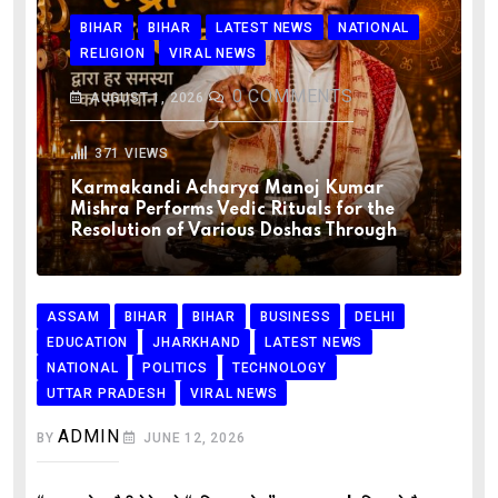
BIHAR
BIHAR
LATEST NEWS
NATIONAL
RELIGION
VIRAL NEWS
0
COMMENTS
AUGUST 1, 2026
371
VIEWS
Karmakandi Acharya Manoj Kumar
Mishra Performs Vedic Rituals for the
Resolution of Various Doshas Through
ASSAM
BIHAR
BIHAR
BUSINESS
DELHI
EDUCATION
JHARKHAND
LATEST NEWS
NATIONAL
POLITICS
TECHNOLOGY
UTTAR PRADESH
VIRAL NEWS
ADMIN
BY
JUNE 12, 2026