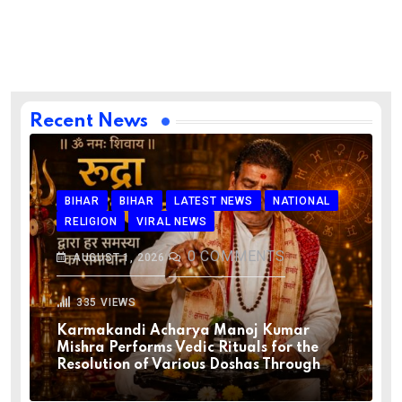
Recent News
BIHAR
BIHAR
LATEST NEWS
NATIONAL
RELIGION
VIRAL NEWS
0
COMMENTS
AUGUST 1, 2026
335
VIEWS
Karmakandi Acharya Manoj Kumar
Mishra Performs Vedic Rituals for the
Resolution of Various Doshas Through