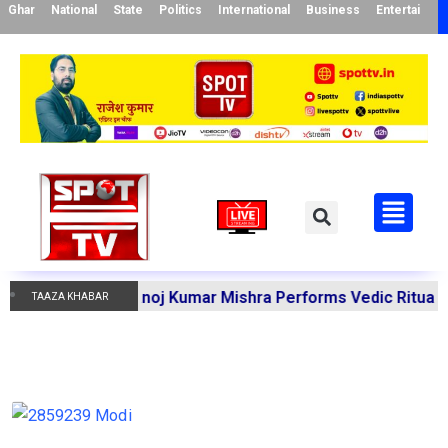
Ghar
National
State
Politics
International
Business
Entertainme
di Acharya Manoj Kumar Mishra Performs Vedic Rituals for 
TAAZA KHABAR