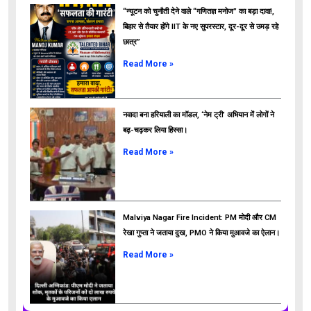
“न्यूटन को चुनौती देने वाले “गणितज्ञ मनोज” का बड़ा दावा!,
बिहार से तैयार होंगे IIT के नए सुपरस्टार, दूर-दूर से उमड़ रहे
छात्र”
ads
Read More »
नवादा बना हरियाली का मॉडल, ‘नेम ट्री’ अभियान में लोगों ने
बढ़-चढ़कर लिया हिस्सा।
Read More »
Malviya Nagar Fire Incident: PM मोदी और CM
रेखा गुप्ता ने जताया दुख, PMO ने किया मुआवजे का ऐलान।
Read More »