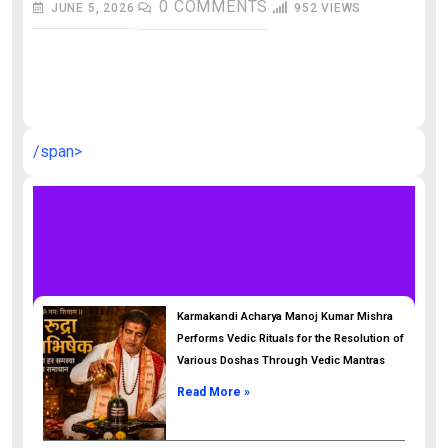
0
COMMENTS
JUNE 5, 2026
952
VIEWS
औ
/span>
Karmakandi Acharya Manoj Kumar Mishra
Performs Vedic Rituals for the Resolution of
Various Doshas Through Vedic Mantras
Read More »