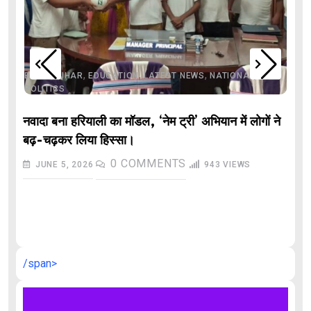
,
,
,
,
,
BIHAR
BIHAR
EDUCATION
LATEST NEWS
NATIONAL
POLITICS
नवादा बना हरियाली का मॉडल, ‘नेम ट्री’ अभियान में लोगों ने
बढ़-चढ़कर लिया हिस्सा।
0
COMMENTS
JUNE 5, 2026
943
VIEWS
औ
/span>