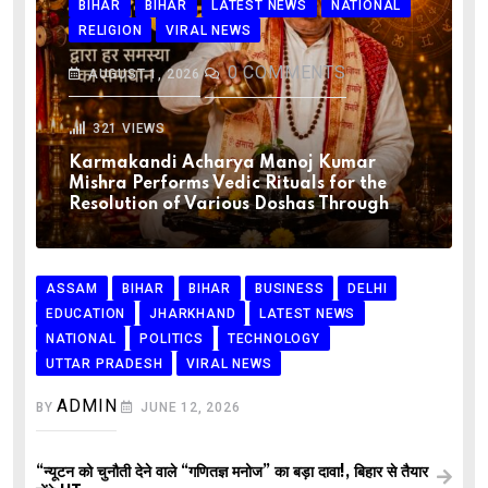
BIHAR
BIHAR
LATEST NEWS
NATIONAL
RELIGION
VIRAL NEWS
0
COMMENTS
AUGUST 1, 2026
321
VIEWS
Karmakandi Acharya Manoj Kumar
Mishra Performs Vedic Rituals for the
Resolution of Various Doshas Through
ASSAM
BIHAR
BIHAR
BUSINESS
DELHI
EDUCATION
JHARKHAND
LATEST NEWS
NATIONAL
POLITICS
TECHNOLOGY
UTTAR PRADESH
VIRAL NEWS
ADMIN
BY
JUNE 12, 2026
“न्यूटन को चुनौती देने वाले “गणितज्ञ मनोज” का बड़ा दावा!, बिहार से तैयार