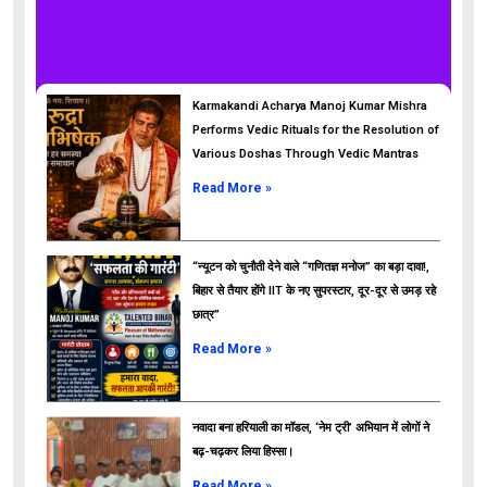
Karmakandi Acharya Manoj Kumar Mishra
Performs Vedic Rituals for the Resolution of
Various Doshas Through Vedic Mantras
Read More »
“न्यूटन को चुनौती देने वाले “गणितज्ञ मनोज” का बड़ा दावा!,
बिहार से तैयार होंगे IIT के नए सुपरस्टार, दूर-दूर से उमड़ रहे
छात्र”
ads
Read More »
नवादा बना हरियाली का मॉडल, ‘नेम ट्री’ अभियान में लोगों ने
बढ़-चढ़कर लिया हिस्सा।
Read More »