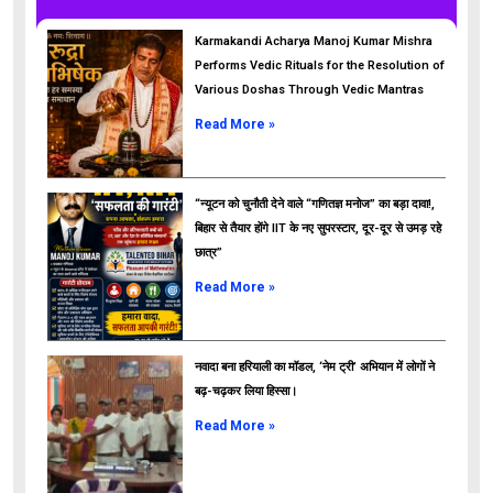
Karmakandi Acharya Manoj Kumar Mishra
Performs Vedic Rituals for the Resolution of
Various Doshas Through Vedic Mantras
Read More »
“न्यूटन को चुनौती देने वाले “गणितज्ञ मनोज” का बड़ा दावा!,
बिहार से तैयार होंगे IIT के नए सुपरस्टार, दूर-दूर से उमड़ रहे
छात्र”
ads
Read More »
नवादा बना हरियाली का मॉडल, ‘नेम ट्री’ अभियान में लोगों ने
बढ़-चढ़कर लिया हिस्सा।
Read More »