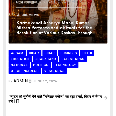
0
COMMENTS
AUGUST 1, 2026
384
VIEWS
Karmakandi Acharya Manoj Kumar
Mishra Performs Vedic Rituals for the
Resolution of Various Doshas Through
ASSAM
BIHAR
BIHAR
BUSINESS
DELHI
EDUCATION
JHARKHAND
LATEST NEWS
NATIONAL
POLITICS
TECHNOLOGY
UTTAR PRADESH
VIRAL NEWS
ADMIN
BY
JUNE 12, 2026
“न्यूटन को चुनौती देने वाले “गणितज्ञ मनोज” का बड़ा दावा!, बिहार से तैयार
होंगे IIT