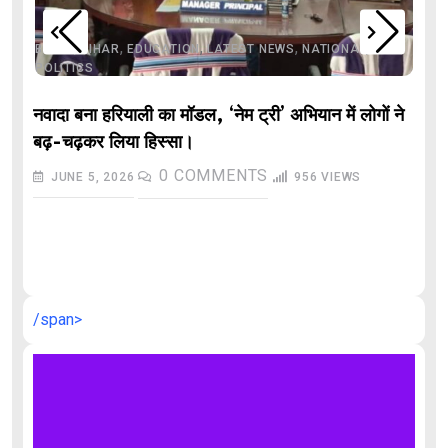
,
,
,
,
,
BIHAR
BIHAR
EDUCATION
LATEST NEWS
NATIONAL
POLITICS
नवादा बना हरियाली का मॉडल, ‘नेम ट्री’ अभियान में लोगों ने
बढ़-चढ़कर लिया हिस्सा।
0
COMMENTS
JUNE 5, 2026
956
VIEWS
औ
/span>