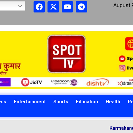
August 
ess
Entertainment
Sports
Education
Health
Re
Karmakandi Acharya