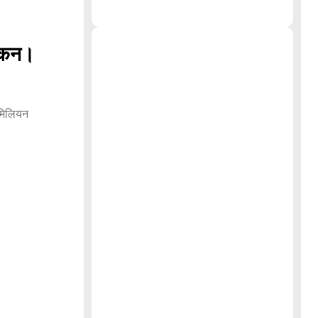
ड़कन।
 मिलियन