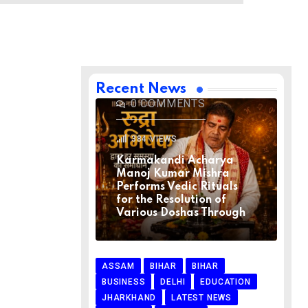
BIHAR
BIHAR
LATEST NEWS
NATIONAL
RELIGION
VIRAL NEWS
AUGUST 1, 2026
Recent News
0
COMMENTS
384
VIEWS
Karmakandi Acharya
Manoj Kumar Mishra
Performs Vedic Rituals
for the Resolution of
Various Doshas Through
ASSAM
BIHAR
BIHAR
BUSINESS
DELHI
EDUCATION
JHARKHAND
LATEST NEWS