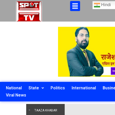
Hindi
National
State
Politics
International
Busin
Viral News
TAAZA KHABAR