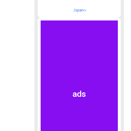
/span>
ads