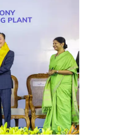
,
,
,
ASSAM
BIHAR
BIHAR
,
EDUCATION
JHARKHA
,
,
NATIONAL
POLITICS
T
,
UTTAR PRADESH
VIRA
,
,
,
DELHI
LATEST NEWS
NATIONAL
“न्यूटन को चुनौती देने 
POLITICS
मनोज” का बड़ा दावा!, बि
Malviya Nagar Fire
IIT
Incident: PM मोदी और CM रेखा
0
JUNE 12, 2026
गुप्ता ने जताया दुख, PMO ने
0
COMMENTS
999
VIEWS
JUNE 3, 2026