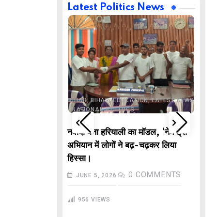
Latest Politics News
,
,
BUSINESS
DELHI
,
,
ND
LATEST NEWS
,
,
,
,
ECHNOLOGY
BIHAR
BIHAR
EDUCATION
LATEST NEWS
,
,
L NEWS
NATIONAL
POLITICS
DE
वाले “गणितज्ञ
नवादा बना हरियाली का मॉडल, ‘नेम ट्री’
PO
हार से तैयार होंगे
अभियान में लोगों ने बढ़-चढ़कर लिया
M
हिस्सा।
In
COMMENTS
0
COMMENTS
JUNE 5, 2026
गु
956
VIEWS