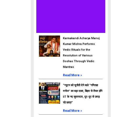
Karmakandi Acharya Manoj
Kumar Mishra Performs
Vedic Rituals for the
Resolution of Various
Doshas Through Vedic
Mantras
Read More »
“न्यूटन को चुनौती देने वाले “गणितज्ञ
मनोज” का बड़ा दावा!, बिहार से तैयार होंगे
IIT के नए सुपरस्टार, दूर-दूर से उमड़
रहे छात्र”
Read More »