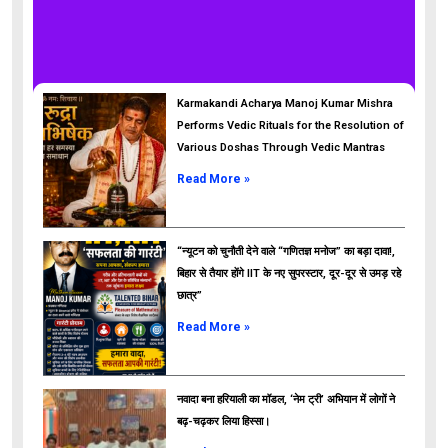
Karmakandi Acharya Manoj Kumar Mishra
Performs Vedic Rituals for the Resolution of
Various Doshas Through Vedic Mantras
Read More »
“न्यूटन को चुनौती देने वाले “गणितज्ञ मनोज” का बड़ा दावा!,
बिहार से तैयार होंगे IIT के नए सुपरस्टार, दूर-दूर से उमड़ रहे
छात्र”
ads
Read More »
नवादा बना हरियाली का मॉडल, ‘नेम ट्री’ अभियान में लोगों ने
बढ़-चढ़कर लिया हिस्सा।