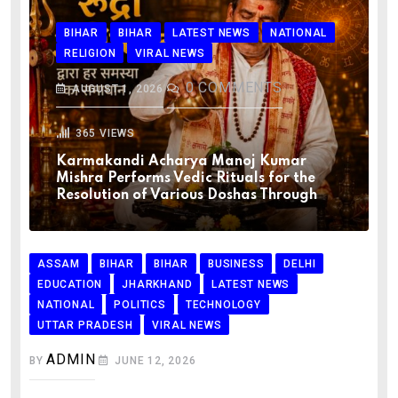
BIHAR
BIHAR
LATEST NEWS
NATIONAL
RELIGION
VIRAL NEWS
0
COMMENTS
AUGUST 1, 2026
365
VIEWS
Karmakandi Acharya Manoj Kumar
Mishra Performs Vedic Rituals for the
Resolution of Various Doshas Through
ASSAM
BIHAR
BIHAR
BUSINESS
DELHI
EDUCATION
JHARKHAND
LATEST NEWS
NATIONAL
POLITICS
TECHNOLOGY
UTTAR PRADESH
VIRAL NEWS
ADMIN
BY
JUNE 12, 2026