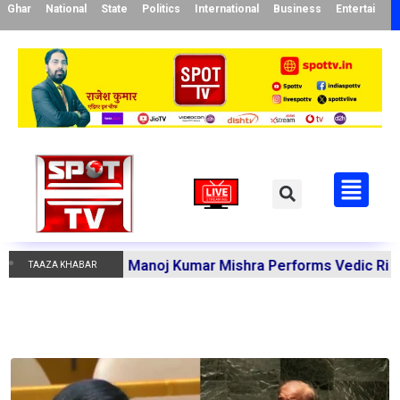
Ghar
National
State
Politics
International
Business
Entertainme
andi Acharya Manoj Kumar Mishra Performs Vedic Rituals f
TAAZA KHABAR