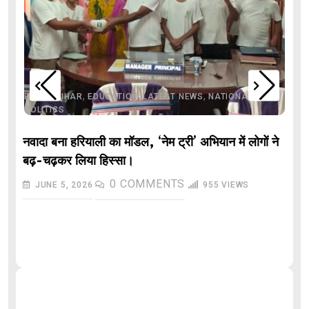
,
,
,
,
,
BIHAR
BIHAR
EDUCATION
LATEST NEWS
NATIONAL
POLITICS
नवादा बना हरियाली का मॉडल, ‘नेम ट्री’ अभियान में लोगों ने
बढ़-चढ़कर लिया हिस्सा।
0
COMMENTS
JUNE 5, 2026
955
VIEWS
औ