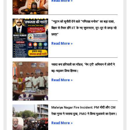
Read More »
“न्यूटन को चुनौती देने वाले “गणितज्ञ मनोज” का बड़ा दावा!,
बिहार से तैयार होंगे IIT के नए सुपरस्टार, दूर-दूर से उमड़ रहे
छात्र”
ads
Read More »
नवादा बना हरियाली का मॉडल, ‘नेम ट्री’ अभियान में लोगों ने
बढ़-चढ़कर लिया हिस्सा।
Read More »
Malviya Nagar Fire Incident: PM मोदी और CM
रेखा गुप्ता ने जताया दुख, PMO ने किया मुआवजे का ऐलान।
Read More »