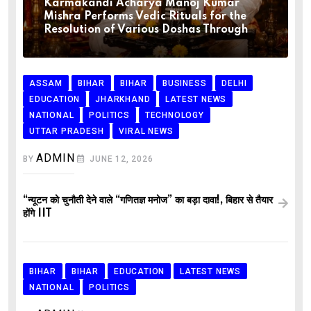
Karmakandi Acharya Manoj Kumar
Mishra Performs Vedic Rituals for the
Resolution of Various Doshas Through
ASSAM
BIHAR
BIHAR
BUSINESS
DELHI
EDUCATION
JHARKHAND
LATEST NEWS
NATIONAL
POLITICS
TECHNOLOGY
UTTAR PRADESH
VIRAL NEWS
ADMIN
BY
JUNE 12, 2026
“न्यूटन को चुनौती देने वाले “गणितज्ञ मनोज” का बड़ा दावा!, बिहार से तैयार
होंगे IIT
BIHAR
BIHAR
EDUCATION
LATEST NEWS
NATIONAL
POLITICS