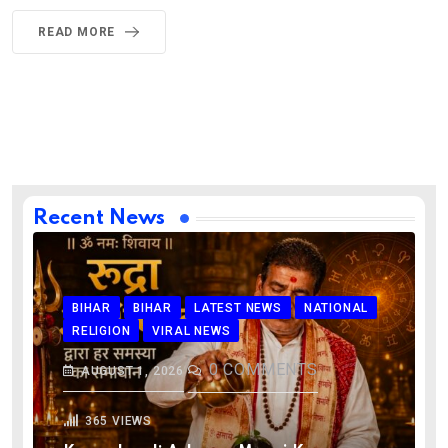
READ MORE
Recent News
BIHAR
BIHAR
LATEST NEWS
NATIONAL
RELIGION
VIRAL NEWS
0
COMMENTS
AUGUST 1, 2026
365
VIEWS