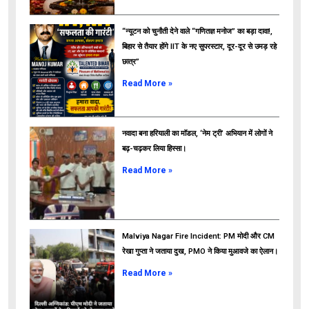
“न्यूटन को चुनौती देने वाले “गणितज्ञ मनोज” का बड़ा दावा!,
बिहार से तैयार होंगे IIT के नए सुपरस्टार, दूर-दूर से उमड़ रहे
छात्र”
ads
Read More »
नवादा बना हरियाली का मॉडल, ‘नेम ट्री’ अभियान में लोगों ने
बढ़-चढ़कर लिया हिस्सा।
Read More »
Malviya Nagar Fire Incident: PM मोदी और CM
रेखा गुप्ता ने जताया दुख, PMO ने किया मुआवजे का ऐलान।
Read More »