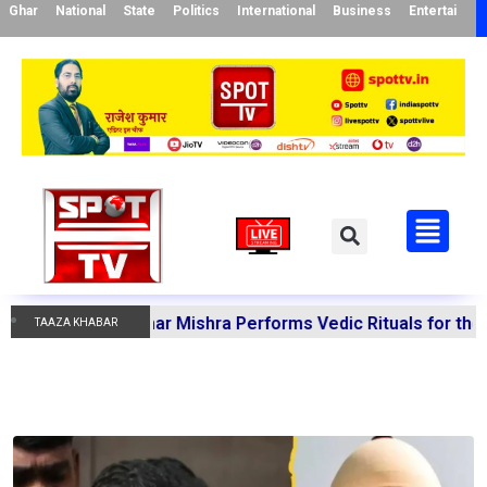
Ghar
National
State
Politics
International
Business
Entertainme
a Manoj Kumar Mishra Performs Vedic Rituals for the Resol
TAAZA KHABAR