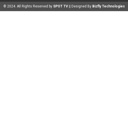
© 2024. All Rights Reserved by
SPOT TV
|| Designed By
Bizfly Technologies