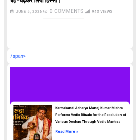
बढ़-चढ़कर लिया हिस्सा।
0
COMMENTS
JUNE 5, 2026
943
VIEWS
औ
/span>
Karmakandi Acharya Manoj Kumar Mishra
Performs Vedic Rituals for the Resolution of
Various Doshas Through Vedic Mantras
Read More »