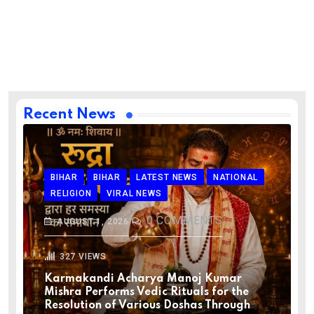
Recent News
BIHAR
BIHAR
LATEST NEWS
NATIONAL
RELIGION
VIRAL NEWS
0
COMMENTS
AUGUST 1, 2026
327
VIEWS
Karmakandi Acharya Manoj Kumar
Mishra Performs Vedic Rituals for the
Resolution of Various Doshas Through