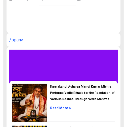
औ
/span>
Karmakandi Acharya Manoj Kumar Mishra
Performs Vedic Rituals for the Resolution of
Various Doshas Through Vedic Mantras
Read More »