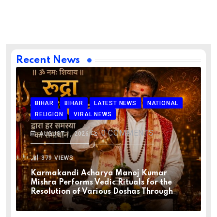
Recent News
BIHAR
BIHAR
LATEST NEWS
NATIONAL
RELIGION
VIRAL NEWS
0
COMMENTS
AUGUST 1, 2026
379
VIEWS
Karmakandi Acharya Manoj Kumar
Mishra Performs Vedic Rituals for the
Resolution of Various Doshas Through