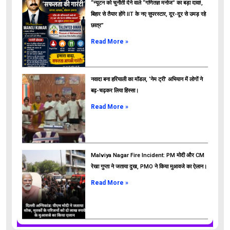
“न्यूटन को चुनौती देने वाले “गणितज्ञ मनोज” का बड़ा दावा!,
बिहार से तैयार होंगे IIT के नए सुपरस्टार, दूर-दूर से उमड़ रहे
छात्र”
ads
Read More »
नवादा बना हरियाली का मॉडल, ‘नेम ट्री’ अभियान में लोगों ने
बढ़-चढ़कर लिया हिस्सा।
Read More »
Malviya Nagar Fire Incident: PM मोदी और CM
रेखा गुप्ता ने जताया दुख, PMO ने किया मुआवजे का ऐलान।
Read More »