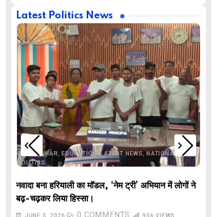
Latest Politics News
,
,
,
,
,
BIHAR
BIHAR
EDUCATION
LATEST NEWS
NATIONAL
POLITICS
नवादा बना हरियाली का मॉडल, ‘नेम ट्री’ अभियान में लोगों ने
बढ़-चढ़कर लिया हिस्सा।
0
COMMENTS
JUNE 5, 2026
956
VIEWS