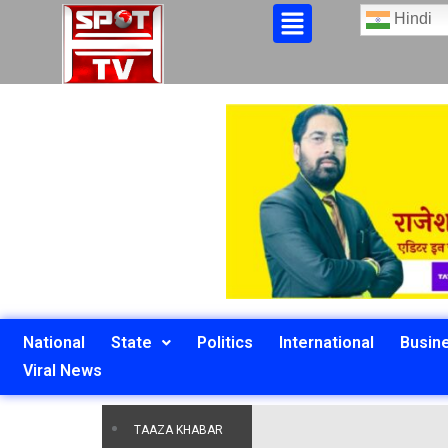
Hindi
National
State
Politics
International
Busin
Viral News
TAAZA KHABAR