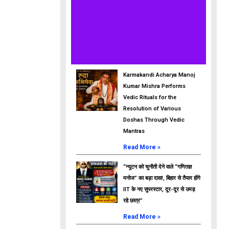
Karmakandi Acharya Manoj
Kumar Mishra Performs
Vedic Rituals for the
Resolution of Various
Doshas Through Vedic
Mantras
Read More »
“न्यूटन को चुनौती देने वाले “गणितज्ञ
मनोज” का बड़ा दावा!, बिहार से तैयार होंगे
IIT के नए सुपरस्टार, दूर-दूर से उमड़
रहे छात्र”
Read More »