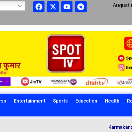
August 
ess
Entertainment
Sports
Education
Health
Re
Karmakandi Achary