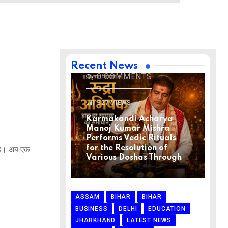
BIHAR
BIHAR
LATEST NEWS
NATIONAL
RELIGION
VIRAL NEWS
AUGUST 1, 2026
Recent News
0
COMMENTS
327
VIEWS
Karmakandi Acharya
Manoj Kumar Mishra
Performs Vedic Rituals
for the Resolution of
र है। अब एक
Various Doshas Through
ASSAM
BIHAR
BIHAR
BUSINESS
DELHI
EDUCATION
JHARKHAND
LATEST NEWS