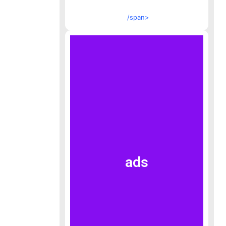
/span>
ads