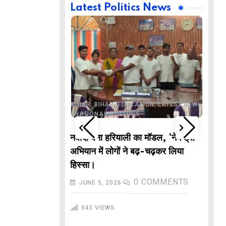
Latest Politics News
,
,
BUSINESS
DELHI
,
,
ND
LATEST NEWS
,
,
,
,
ECHNOLOGY
BIHAR
BIHAR
EDUCATION
LATEST NEWS
,
,
L NEWS
NATIONAL
POLITICS
DE
वाले “गणितज्ञ
नवादा बना हरियाली का मॉडल, ‘नेम ट्री’
PO
हार से तैयार होंगे
अभियान में लोगों ने बढ़-चढ़कर लिया
M
हिस्सा।
In
COMMENTS
0
COMMENTS
JUNE 5, 2026
गु
943
VIEWS