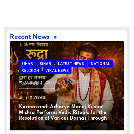
Recent News
BIHAR
BIHAR
LATEST NEWS
NATIONAL
RELIGION
VIRAL NEWS
0
COMMENTS
AUGUST 1, 2026
343
VIEWS
Karmakandi Acharya Manoj Kumar
Mishra Performs Vedic Rituals for the
Resolution of Various Doshas Through