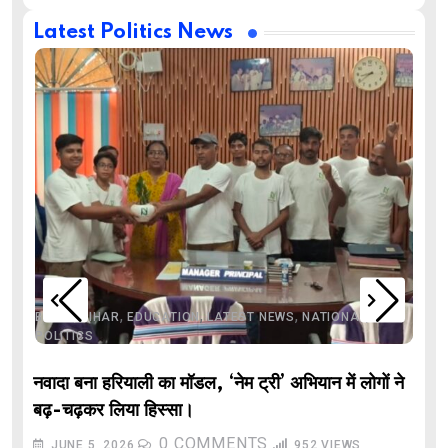
Latest Politics News
,
,
,
,
,
BIHAR
BIHAR
EDUCATION
LATEST NEWS
NATIONAL
POLITICS
नवादा बना हरियाली का मॉडल, ‘नेम ट्री’ अभियान में लोगों ने
बढ़-चढ़कर लिया हिस्सा।
0
COMMENTS
JUNE 5, 2026
952
VIEWS