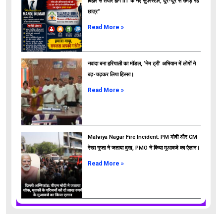
बिहार से तैयार होंगे IIT के नए सुपरस्टार, दूर-दूर से उमड़ रहे
छात्र”
ads
Read More »
नवादा बना हरियाली का मॉडल, ‘नेम ट्री’ अभियान में लोगों ने
बढ़-चढ़कर लिया हिस्सा।
Read More »
Malviya Nagar Fire Incident: PM मोदी और CM
रेखा गुप्ता ने जताया दुख, PMO ने किया मुआवजे का ऐलान।
Read More »