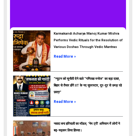
Karmakandi Acharya Manoj Kumar Mishra
Performs Vedic Rituals for the Resolution of
Various Doshas Through Vedic Mantras
Read More »
“न्यूटन को चुनौती देने वाले “गणितज्ञ मनोज” का बड़ा दावा!,
बिहार से तैयार होंगे IIT के नए सुपरस्टार, दूर-दूर से उमड़ रहे
छात्र”
ads
Read More »
नवादा बना हरियाली का मॉडल, ‘नेम ट्री’ अभियान में लोगों ने
बढ़-चढ़कर लिया हिस्सा।