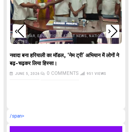
,
,
,
,
,
BIHAR
BIHAR
EDUCATION
LATEST NEWS
NATIONAL
POLITICS
नवादा बना हरियाली का मॉडल, ‘नेम ट्री’ अभियान में लोगों ने
बढ़-चढ़कर लिया हिस्सा।
0
COMMENTS
JUNE 5, 2026
951
VIEWS
औ
/span>