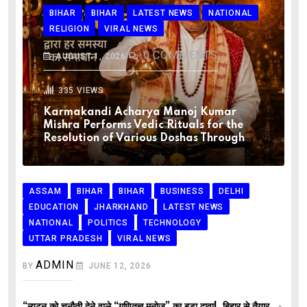
BIHAR
BIHAR
LATEST NEWS
NATIONAL
RELIGION
VIRAL NEWS
0
COMMENTS
AUGUST 1, 2026
335
VIEWS
Karmakandi Acharya Manoj Kumar
Mishra Performs Vedic Rituals for the
Resolution of Various Doshas Through
ASSAM
BIHAR
BIHAR
BUSINESS
DELHI
EDUCATION
JHARKHAND
LATEST NEWS
NATIONAL
POLITICS
TECHNOLOGY
UTTAR PRADESH
VIRAL NEWS
ADMIN
BY
JUNE 12, 2026
“न्यूटन को चुनौती देने वाले “गणितज्ञ मनोज” का बड़ा दावा!, बिहार से तैयार