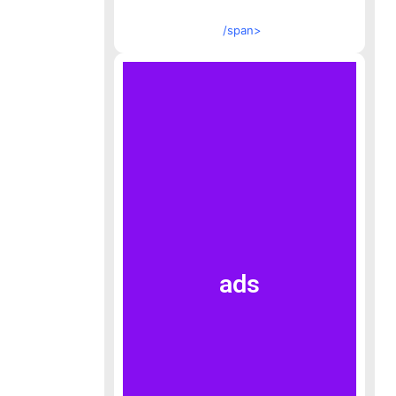
/span>
ads