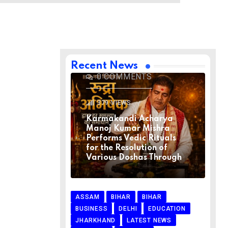
BIHAR
BIHAR
LATEST NEWS
NATIONAL
RELIGION
VIRAL NEWS
AUGUST 1, 2026
Recent News
0
COMMENTS
379
VIEWS
Karmakandi Acharya
Manoj Kumar Mishra
Performs Vedic Rituals
for the Resolution of
Various Doshas Through
ASSAM
BIHAR
BIHAR
BUSINESS
DELHI
EDUCATION
JHARKHAND
LATEST NEWS