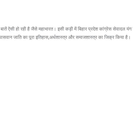
ें ऐसी हो रही है जैसे महाभारत। इसी कड़ी में बिहार प्रदेश कांग्रेस सेवादल यंग ब
ने पासवान जाति का पूरा इतिहास,अर्थशास्त्र और समाजशास्त्र का जिक्र किया है।
,
,
,
ASSAM
BIHAR
BIHAR
,
EDUCATION
JHARKHA
,
,
NATIONAL
POLITICS
T
,
UTTAR PRADESH
VIRA
,
,
,
DELHI
LATEST NEWS
NATIONAL
“न्यूटन को चुनौती देने 
POLITICS
मनोज” का बड़ा दावा!, बि
Malviya Nagar Fire
IIT
Incident: PM मोदी और CM रेखा
0
JUNE 12, 2026
गुप्ता ने जताया दुख, PMO ने
0
COMMENTS
999
VIEWS
JUNE 3, 2026