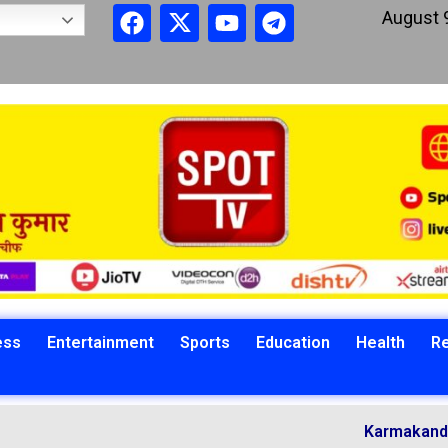
August 
ess
Entertainment
Sports
Education
Health
Re
Karmakandi Acharya 