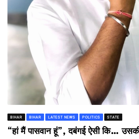
BIHAR
BIHAR
LATEST NEWS
POLITICS
STATE
“हां मैं पासवान हूं”, दबंगई ऐसी कि… उसकी 