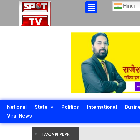
Hindi
National
State
Politics
International
Busin
Viral News
TAAZA KHABAR