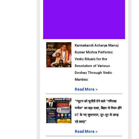
Karmakandi Acharya Manoj
Kumar Mishra Performs
Vedic Rituals for the
Resolution of Various
Doshas Through Vedic
Mantras
Read More »
“न्यूटन को चुनौती देने वाले “गणितज्ञ
मनोज” का बड़ा दावा!, बिहार से तैयार होंगे
IIT के नए सुपरस्टार, दूर-दूर से उमड़
रहे छात्र”
Read More »