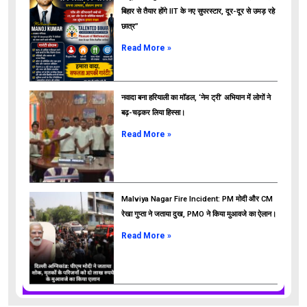
बिहार से तैयार होंगे IIT के नए सुपरस्टार, दूर-दूर से उमड़ रहे
छात्र”
ads
Read More »
नवादा बना हरियाली का मॉडल, ‘नेम ट्री’ अभियान में लोगों ने
बढ़-चढ़कर लिया हिस्सा।
Read More »
Malviya Nagar Fire Incident: PM मोदी और CM
रेखा गुप्ता ने जताया दुख, PMO ने किया मुआवजे का ऐलान।
Read More »