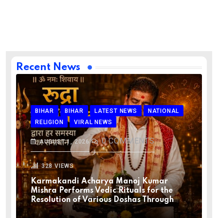
Recent News
BIHAR
BIHAR
LATEST NEWS
NATIONAL
RELIGION
VIRAL NEWS
0
COMMENTS
AUGUST 1, 2026
328
VIEWS
Karmakandi Acharya Manoj Kumar
Mishra Performs Vedic Rituals for the
Resolution of Various Doshas Through