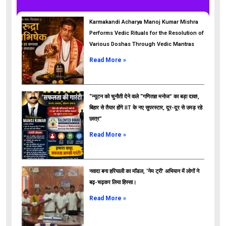
Karmakandi Acharya Manoj Kumar Mishra
Performs Vedic Rituals for the Resolution of
Various Doshas Through Vedic Mantras
Read More »
“न्यूटन को चुनौती देने वाले “गणितज्ञ मनोज” का बड़ा दावा!,
बिहार से तैयार होंगे IIT के नए सुपरस्टार, दूर-दूर से उमड़ रहे
छात्र”
ads
Read More »
नवादा बना हरियाली का मॉडल, ‘नेम ट्री’ अभियान में लोगों ने
बढ़-चढ़कर लिया हिस्सा।
Read More »