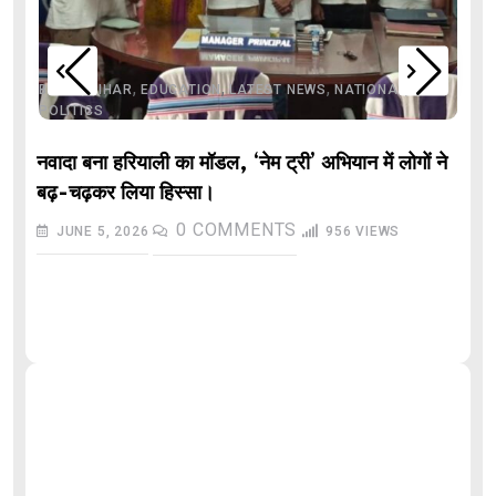
,
,
,
,
,
BIHAR
BIHAR
EDUCATION
LATEST NEWS
NATIONAL
POLITICS
नवादा बना हरियाली का मॉडल, ‘नेम ट्री’ अभियान में लोगों ने
बढ़-चढ़कर लिया हिस्सा।
0
COMMENTS
JUNE 5, 2026
956
VIEWS
औ