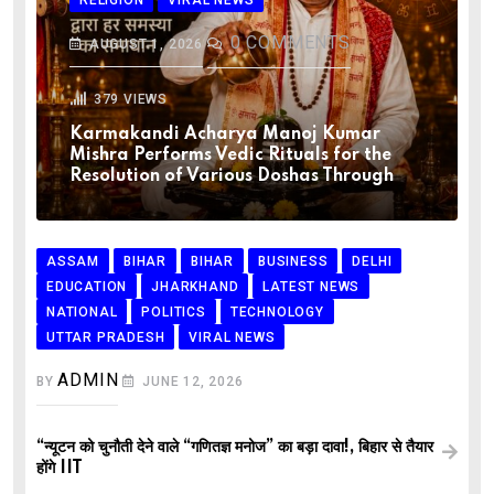
RELIGION
VIRAL NEWS
0
COMMENTS
AUGUST 1, 2026
379
VIEWS
Karmakandi Acharya Manoj Kumar
Mishra Performs Vedic Rituals for the
Resolution of Various Doshas Through
ASSAM
BIHAR
BIHAR
BUSINESS
DELHI
EDUCATION
JHARKHAND
LATEST NEWS
NATIONAL
POLITICS
TECHNOLOGY
UTTAR PRADESH
VIRAL NEWS
ADMIN
BY
JUNE 12, 2026
“न्यूटन को चुनौती देने वाले “गणितज्ञ मनोज” का बड़ा दावा!, बिहार से तैयार
होंगे IIT