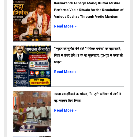
Karmakandi Acharya Manoj Kumar Mishra
Performs Vedic Rituals for the Resolution of
Various Doshas Through Vedic Mantras
Read More »
“न्यूटन को चुनौती देने वाले “गणितज्ञ मनोज” का बड़ा दावा!,
बिहार से तैयार होंगे IIT के नए सुपरस्टार, दूर-दूर से उमड़ रहे
छात्र”
ads
Read More »
नवादा बना हरियाली का मॉडल, ‘नेम ट्री’ अभियान में लोगों ने
बढ़-चढ़कर लिया हिस्सा।
Read More »