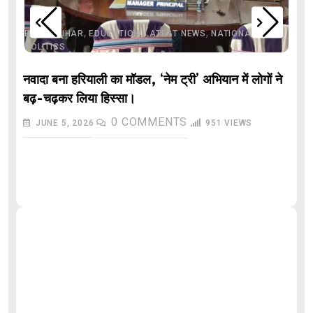
,
,
,
,
,
BIHAR
BIHAR
EDUCATION
LATEST NEWS
NATIONAL
POLITICS
नवादा बना हरियाली का मॉडल, ‘नेम ट्री’ अभियान में लोगों ने
बढ़-चढ़कर लिया हिस्सा।
0
COMMENTS
JUNE 5, 2026
951
VIEWS
औ