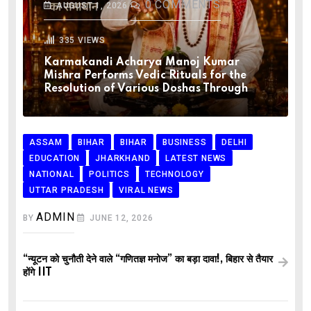
0
COMMENTS
AUGUST 1, 2026
335
VIEWS
Karmakandi Acharya Manoj Kumar
Mishra Performs Vedic Rituals for the
Resolution of Various Doshas Through
ASSAM
BIHAR
BIHAR
BUSINESS
DELHI
EDUCATION
JHARKHAND
LATEST NEWS
NATIONAL
POLITICS
TECHNOLOGY
UTTAR PRADESH
VIRAL NEWS
ADMIN
BY
JUNE 12, 2026
“न्यूटन को चुनौती देने वाले “गणितज्ञ मनोज” का बड़ा दावा!, बिहार से तैयार
होंगे IIT