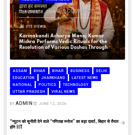
0
COMMENTS
AUGUST 1, 2026
373
VIEWS
Karmakandi Acharya Manoj Kumar
Mishra Performs Vedic Rituals for the
Resolution of Various Doshas Through
ASSAM
BIHAR
BIHAR
BUSINESS
DELHI
EDUCATION
JHARKHAND
LATEST NEWS
NATIONAL
POLITICS
TECHNOLOGY
UTTAR PRADESH
VIRAL NEWS
ADMIN
BY
JUNE 12, 2026
“न्यूटन को चुनौती देने वाले “गणितज्ञ मनोज” का बड़ा दावा!, बिहार से तैयार
होंगे IIT