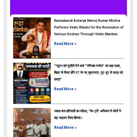
Karmakandi Acharya Manoj Kumar Mishra
Performs Vedic Rituals for the Resolution of
Various Doshas Through Vedic Mantras
Read More »
“न्यूटन को चुनौती देने वाले “गणितज्ञ मनोज” का बड़ा दावा!,
बिहार से तैयार होंगे IIT के नए सुपरस्टार, दूर-दूर से उमड़ रहे
छात्र”
ads
Read More »
नवादा बना हरियाली का मॉडल, ‘नेम ट्री’ अभियान में लोगों ने
बढ़-चढ़कर लिया हिस्सा।
Read More »