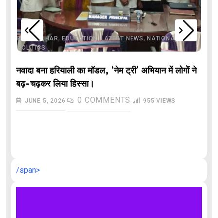
,
,
,
,
,
BIHAR
BIHAR
EDUCATION
LATEST NEWS
NATIONAL
POLITICS
नवादा बना हरियाली का मॉडल, ‘नेम ट्री’ अभियान में लोगों ने
बढ़-चढ़कर लिया हिस्सा।
0
COMMENTS
JUNE 5, 2026
955
VIEWS
औ
/span>