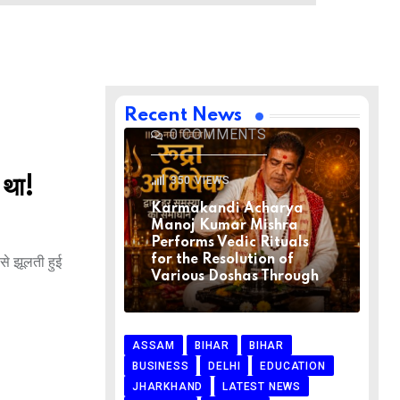
BIHAR
BIHAR
LATEST NEWS
NATIONAL
RELIGION
VIRAL NEWS
AUGUST 1, 2026
Recent News
0
COMMENTS
350
VIEWS
 था!
Karmakandi Acharya
Manoj Kumar Mishra
Performs Vedic Rituals
for the Resolution of
े झूलती हुई
Various Doshas Through
ASSAM
BIHAR
BIHAR
BUSINESS
DELHI
EDUCATION
JHARKHAND
LATEST NEWS