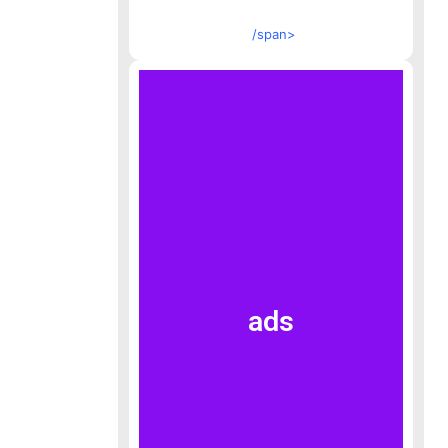
/span>
ads