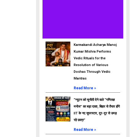
Karmakandi Acharya Manoj
Kumar Mishra Performs
Vedic Rituals for the
Resolution of Various
Doshas Through Vedic
Mantras
Read More »
“न्यूटन को चुनौती देने वाले “गणितज्ञ
मनोज” का बड़ा दावा!, बिहार से तैयार होंगे
IIT के नए सुपरस्टार, दूर-दूर से उमड़
रहे छात्र”
Read More »