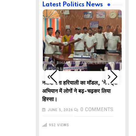
Latest Politics News
,
,
BUSINESS
DELHI
,
,
ND
LATEST NEWS
,
,
,
,
ECHNOLOGY
BIHAR
BIHAR
EDUCATION
LATEST NEWS
,
,
L NEWS
NATIONAL
POLITICS
DE
वाले “गणितज्ञ
नवादा बना हरियाली का मॉडल, ‘नेम ट्री’
PO
हार से तैयार होंगे
अभियान में लोगों ने बढ़-चढ़कर लिया
M
हिस्सा।
In
COMMENTS
0
COMMENTS
JUNE 5, 2026
गु
952
VIEWS