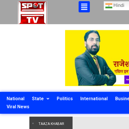
Hindi
National
State
Politics
International
Busin
Viral News
TAAZA KHABAR