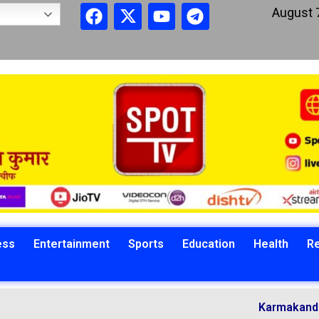
August 
ess
Entertainment
Sports
Education
Health
Re
Karmakandi Acharya