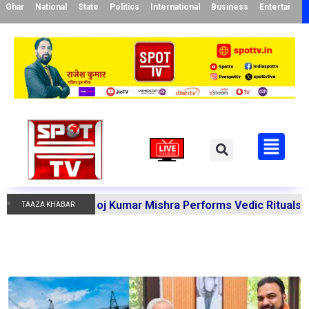
Ghar
National
State
Politics
International
Business
Entertainme
 Acharya Manoj Kumar Mishra Performs Vedic Rituals for th
TAAZA KHABAR