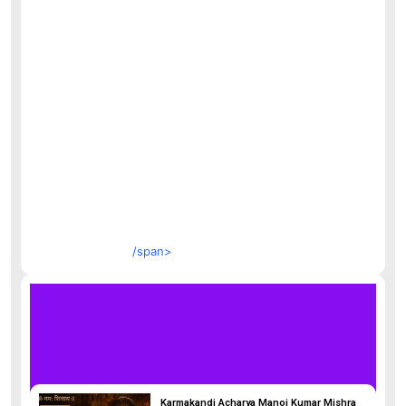
/span>
Karmakandi Acharya Manoj Kumar Mishra