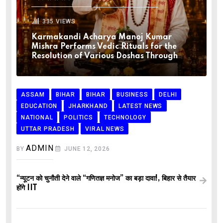
335
VIEWS
Karmakandi Acharya Manoj Kumar
Mishra Performs Vedic Rituals for the
Resolution of Various Doshas Through
ASSAM
BIHAR
BIHAR
BUSINESS
DELHI
EDUCATION
JHARKHAND
LATEST NEWS
NATIONAL
POLITICS
TECHNOLOGY
UTTAR PRADESH
VIRAL NEWS
ADMIN
BY
JUNE 12, 2026
“न्यूटन को चुनौती देने वाले “गणितज्ञ मनोज” का बड़ा दावा!, बिहार से तैयार
होंगे IIT