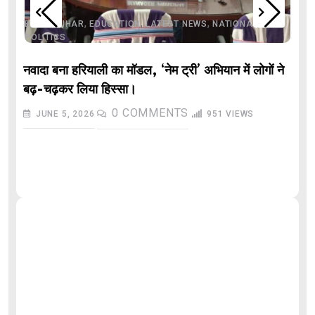
,
,
,
,
,
BIHAR
BIHAR
EDUCATION
LATEST NEWS
NATIONAL
POLITICS
नवादा बना हरियाली का मॉडल, ‘नेम ट्री’ अभियान में लोगों ने
बढ़-चढ़कर लिया हिस्सा।
0
COMMENTS
JUNE 5, 2026
951
VIEWS
औ