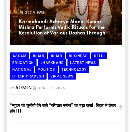
327
VIEWS
Karmakandi Acharya Manoj Kumar
Mishra Performs Vedic Rituals for the
Resolution of Various Doshas Through
ASSAM
BIHAR
BIHAR
BUSINESS
DELHI
EDUCATION
JHARKHAND
LATEST NEWS
NATIONAL
POLITICS
TECHNOLOGY
UTTAR PRADESH
VIRAL NEWS
ADMIN
BY
JUNE 12, 2026
“न्यूटन को चुनौती देने वाले “गणितज्ञ मनोज” का बड़ा दावा!, बिहार से तैयार
होंगे IIT