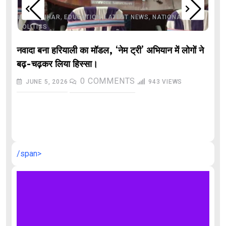
,
,
,
,
,
BIHAR
BIHAR
EDUCATION
LATEST NEWS
NATIONAL
POLITICS
नवादा बना हरियाली का मॉडल, ‘नेम ट्री’ अभियान में लोगों ने
बढ़-चढ़कर लिया हिस्सा।
0
COMMENTS
JUNE 5, 2026
943
VIEWS
औ
/span>