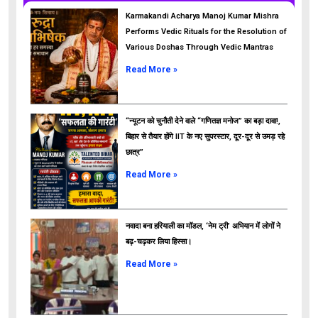
Karmakandi Acharya Manoj Kumar Mishra
Performs Vedic Rituals for the Resolution of
Various Doshas Through Vedic Mantras
Read More »
“न्यूटन को चुनौती देने वाले “गणितज्ञ मनोज” का बड़ा दावा!,
बिहार से तैयार होंगे IIT के नए सुपरस्टार, दूर-दूर से उमड़ रहे
छात्र”
ads
Read More »
नवादा बना हरियाली का मॉडल, ‘नेम ट्री’ अभियान में लोगों ने
बढ़-चढ़कर लिया हिस्सा।
Read More »