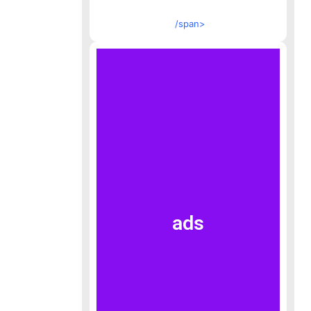
/span>
ads