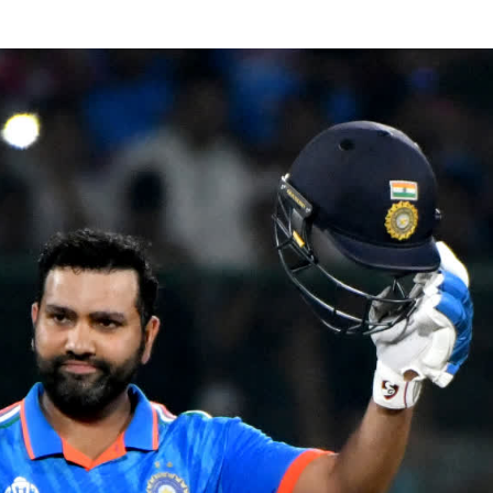
,
,
,
ASSAM
BIHAR
BIHAR
,
EDUCATION
JHARKHA
,
,
NATIONAL
POLITICS
T
,
UTTAR PRADESH
VIRA
,
,
,
DELHI
LATEST NEWS
NATIONAL
“न्यूटन को चुनौती देने 
POLITICS
मनोज” का बड़ा दावा!, बि
Malviya Nagar Fire
IIT
Incident: PM मोदी और CM रेखा
0
JUNE 12, 2026
गुप्ता ने जताया दुख, PMO ने
0
COMMENTS
995
VIEWS
JUNE 3, 2026