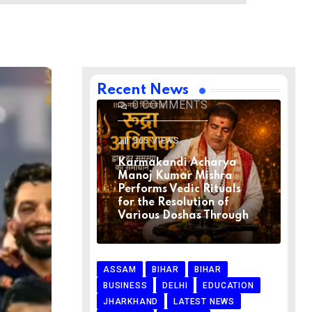
BIHAR
BIHAR
LATEST NEWS
NATIONAL
RELIGION
VIRAL NEWS
AUGUST 1, 2026
Recent News
0
COMMENTS
365
VIEWS
Karmakandi Acharya
Manoj Kumar Mishra
Performs Vedic Rituals
for the Resolution of
Various Doshas Through
ASSAM
BIHAR
BIHAR
BUSINESS
DELHI
EDUCATION
JHARKHAND
LATEST NEWS