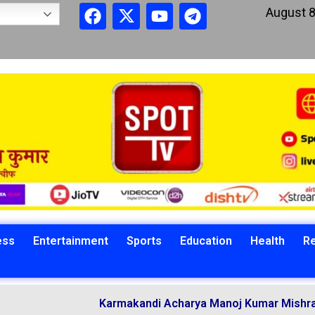
August 8
ess
Entertainment
Sports
Education
Health
Re
Karmakandi Acharya Manoj Kumar Mishra Performs Ved