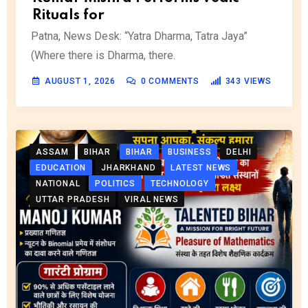
Rituals for
Patna, News Desk: “Yatra Dharma, Tatra Jaya”
(Where there is Dharma, there.
AUGUST 1, 2026
0
COMMENTS
343
VIEWS
ASSAM
BIHAR
BIHAR
BUSINESS
DELHI
EDUCATION
JHARKHAND
LATEST NEWS
NATIONAL
POLITICS
TECHNOLOGY
UTTAR PRADESH
VIRAL NEWS