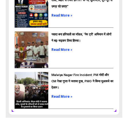
दावा!, बिहार से तैयार होंगे IIT के नए सुपरस्टार, दूर-दूर से
उमड़ रहे छात्र”
ads
Read More »
नवादा बना हरियाली का मॉडल, ‘नेम ट्री’ अभियान में लोगों
ने बढ़-चढ़कर लिया हिस्सा।
Read More »
Malviya Nagar Fire Incident: PM मोदी और
CM रेखा गुप्ता ने जताया दुख, PMO ने किया मुआवजे का
ऐलान।
Read More »