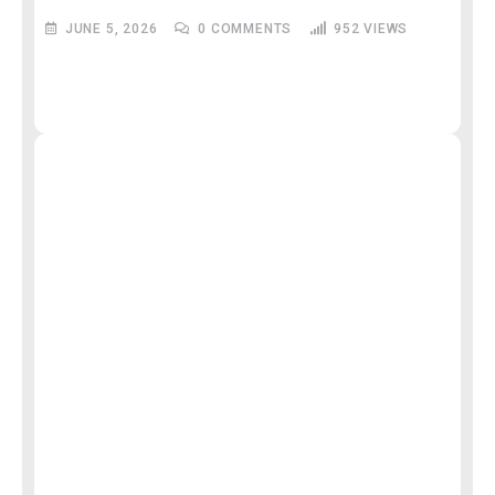
JUNE 5, 2026
0
COMMENTS
952
VIEWS
M
और