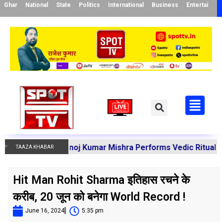
Ghar
National
State
Politics
International
Business
Entertainme
harya Manoj Kumar Mishra Performs Vedic Rituals for the 
TAAZA KHABAR
Hit Man Rohit Sharma इतिहास रचने के
करीब, 20 जून को बनेगा World Record !
June 16, 2024
5:35 pm