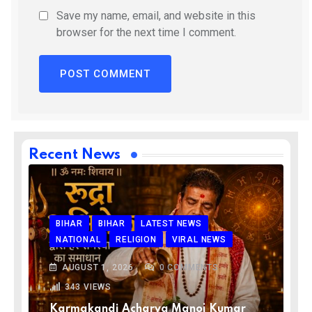
Save my name, email, and website in this
browser for the next time I comment.
Recent News
BIHAR
BIHAR
LATEST NEWS
NATIONAL
RELIGION
VIRAL NEWS
AUGUST 1, 2026
0
COMMENTS
343
VIEWS
Karmakandi Acharya Manoj Kumar