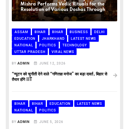
Mishra Performs Vedic Rituals for the
Resolution of Various Doshas Through
ASSAM
BIHAR
BIHAR
BUSINESS
DELHI
EDUCATION
JHARKHAND
LATEST NEWS
NATIONAL
POLITICS
TECHNOLOGY
UTTAR PRADESH
VIRAL NEWS
BY
ADMIN
JUNE 12, 2026
“न्यूटन को चुनौती देने वाले “गणितज्ञ मनोज” का बड़ा दावा!, बिहार से
तैयार होंगे IIT
BIHAR
BIHAR
EDUCATION
LATEST NEWS
NATIONAL
POLITICS
BY
ADMIN
JUNE 5, 2026