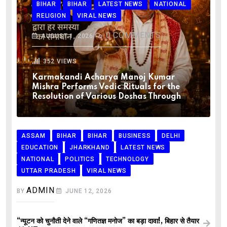
BIHAR
BIHAR
LATEST NEWS
NATIONAL
RELIGION
VIRAL NEWS
0
COMMENTS
AUGUST 1, 2026
352
VIEWS
Karmakandi Acharya Manoj Kumar
Mishra Performs Vedic Rituals for the
Resolution of Various Doshas Through
ASSAM
BIHAR
BIHAR
BUSINESS
DELHI
EDUCATION
JHARKHAND
LATEST NEWS
NATIONAL
POLITICS
TECHNOLOGY
UTTAR PRADESH
VIRAL NEWS
ADMIN
BY
JUNE 12, 2026
“न्यूटन को चुनौती देने वाले “गणितज्ञ मनोज” का बड़ा दावा!, बिहार से तैयार