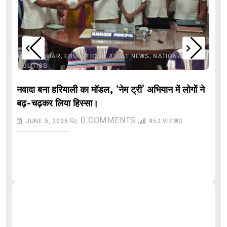
,
,
,
,
,
BIHAR
BIHAR
EDUCATION
LATEST NEWS
NATIONAL
POLITICS
नवादा बना हरियाली का मॉडल, ‘नेम ट्री’ अभियान में लोगों ने
बढ़-चढ़कर लिया हिस्सा।
0
COMMENTS
JUNE 5, 2026
952
VIEWS
औ