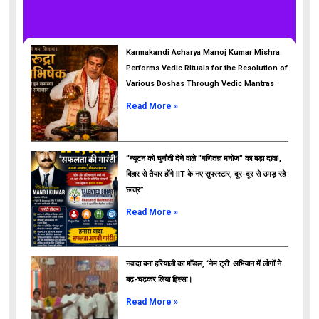
Karmakandi Acharya Manoj Kumar Mishra
Performs Vedic Rituals for the Resolution of
Various Doshas Through Vedic Mantras
Read More »
“न्यूटन को चुनौती देने वाले “गणितज्ञ मनोज” का बड़ा दावा!,
बिहार से तैयार होंगे IIT के नए सुपरस्टार, दूर-दूर से उमड़ रहे
छात्र”
ads
Read More »
नवादा बना हरियाली का मॉडल, ‘नेम ट्री’ अभियान में लोगों ने
बढ़-चढ़कर लिया हिस्सा।
Read More »