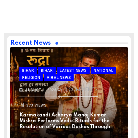
Recent News
BIHAR
BIHAR
LATEST NEWS
NATIONAL
RELIGION
VIRAL NEWS
0
COMMENTS
AUGUST 1, 2026
373
VIEWS
Karmakandi Acharya Manoj Kumar
Mishra Performs Vedic Rituals for the
Resolution of Various Doshas Through