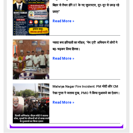
बिहार से तैयार होंगे IIT के नए सुपरस्टार, दूर-दूर से उमड़ रहे
छात्र”
ads
Read More »
नवादा बना हरियाली का मॉडल, ‘नेम ट्री’ अभियान में लोगों ने
बढ़-चढ़कर लिया हिस्सा।
Read More »
Malviya Nagar Fire Incident: PM मोदी और CM
रेखा गुप्ता ने जताया दुख, PMO ने किया मुआवजे का ऐलान।
Read More »