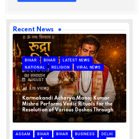
Recent News
BIHAR
BIHAR
LATEST NEWS
NATIONAL
RELIGION
VIRAL NEWS
AUGUST 1, 2026
0
COMMENTS
373
VIEWS
Karmakandi Acharya Manoj Kumar
Mishra Performs Vedic Rituals for the
Resolution of Various Doshas Through
ASSAM
BIHAR
BIHAR
BUSINESS
DELHI