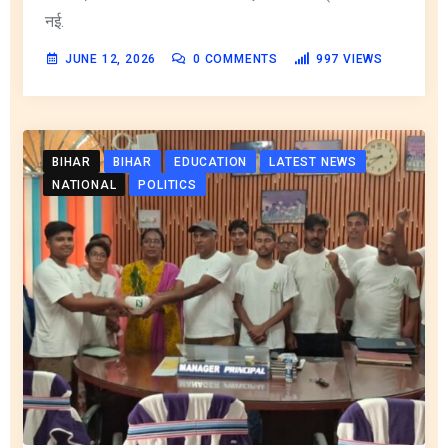
नई.
JUNE 12, 2026
0
COMMENTS
997
VIEWS
BIHAR
BIHAR
EDUCATION
LATEST NEWS
NATIONAL
POLITICS