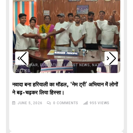
,
,
,
,
,
BIHAR
BIHAR
EDUCATION
LATEST NEWS
NATIONAL
POLITICS
नवादा बना हरियाली का मॉडल, ‘नेम ट्री’ अभियान में लोगों
DE
ने बढ़-चढ़कर लिया हिस्सा।
JUNE 5, 2026
0
COMMENTS
955
VIEWS
M
और