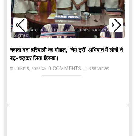
,
,
,
,
,
BIHAR
BIHAR
EDUCATION
LATEST NEWS
NATIONAL
POLITICS
नवादा बना हरियाली का मॉडल, ‘नेम ट्री’ अभियान में लोगों ने
बढ़-चढ़कर लिया हिस्सा।
0
COMMENTS
JUNE 5, 2026
955
VIEWS
औ