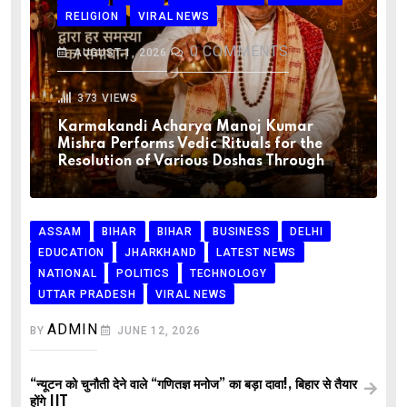
RELIGION
VIRAL NEWS
0
COMMENTS
AUGUST 1, 2026
373
VIEWS
Karmakandi Acharya Manoj Kumar
Mishra Performs Vedic Rituals for the
Resolution of Various Doshas Through
ASSAM
BIHAR
BIHAR
BUSINESS
DELHI
EDUCATION
JHARKHAND
LATEST NEWS
NATIONAL
POLITICS
TECHNOLOGY
UTTAR PRADESH
VIRAL NEWS
ADMIN
BY
JUNE 12, 2026
“न्यूटन को चुनौती देने वाले “गणितज्ञ मनोज” का बड़ा दावा!, बिहार से तैयार
होंगे IIT