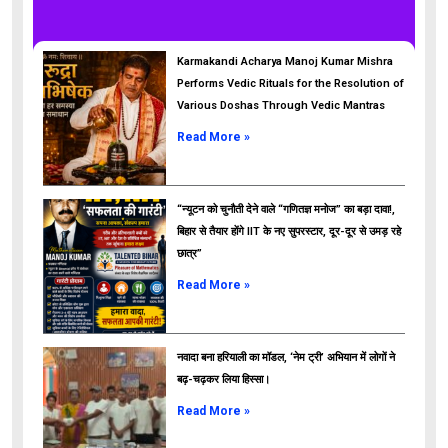
Karmakandi Acharya Manoj Kumar Mishra
Performs Vedic Rituals for the Resolution of
Various Doshas Through Vedic Mantras
Read More »
“न्यूटन को चुनौती देने वाले “गणितज्ञ मनोज” का बड़ा दावा!,
बिहार से तैयार होंगे IIT के नए सुपरस्टार, दूर-दूर से उमड़ रहे
छात्र”
ads
Read More »
नवादा बना हरियाली का मॉडल, ‘नेम ट्री’ अभियान में लोगों ने
बढ़-चढ़कर लिया हिस्सा।
Read More »