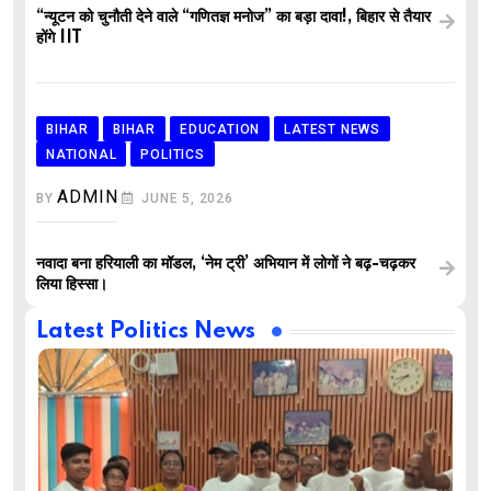
“न्यूटन को चुनौती देने वाले “गणितज्ञ मनोज” का बड़ा दावा!, बिहार से तैयार
होंगे IIT
BIHAR
BIHAR
EDUCATION
LATEST NEWS
NATIONAL
POLITICS
ADMIN
BY
JUNE 5, 2026
नवादा बना हरियाली का मॉडल, ‘नेम ट्री’ अभियान में लोगों ने बढ़-चढ़कर
लिया हिस्सा।
Latest Politics News