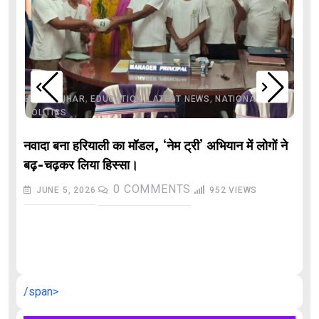
,
,
,
,
,
BIHAR
BIHAR
EDUCATION
LATEST NEWS
NATIONAL
POLITICS
नवादा बना हरियाली का मॉडल, ‘नेम ट्री’ अभियान में लोगों ने
बढ़-चढ़कर लिया हिस्सा।
0
COMMENTS
JUNE 5, 2026
952
VIEWS
औ
/span>