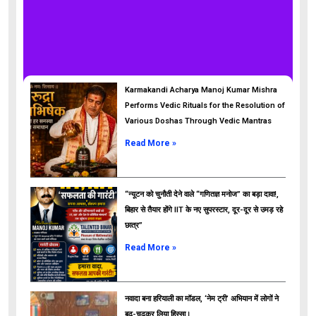
Karmakandi Acharya Manoj Kumar Mishra
Performs Vedic Rituals for the Resolution of
Various Doshas Through Vedic Mantras
Read More »
“न्यूटन को चुनौती देने वाले “गणितज्ञ मनोज” का बड़ा दावा!,
बिहार से तैयार होंगे IIT के नए सुपरस्टार, दूर-दूर से उमड़ रहे
छात्र”
ads
Read More »
नवादा बना हरियाली का मॉडल, ‘नेम ट्री’ अभियान में लोगों ने
बढ़-चढ़कर लिया हिस्सा।