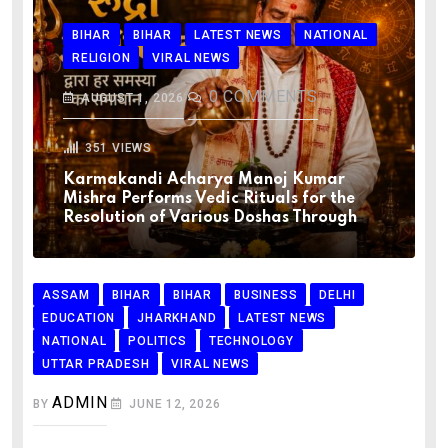
BIHAR
BIHAR
LATEST NEWS
NATIONAL
RELIGION
VIRAL NEWS
0
COMMENTS
AUGUST 1, 2026
351
VIEWS
Karmakandi Acharya Manoj Kumar
Mishra Performs Vedic Rituals for the
Resolution of Various Doshas Through
ASSAM
BIHAR
BIHAR
BUSINESS
DELHI
EDUCATION
JHARKHAND
LATEST NEWS
NATIONAL
POLITICS
TECHNOLOGY
UTTAR PRADESH
VIRAL NEWS
ADMIN
BY
JUNE 12, 2026