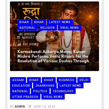
BIHAR
BIHAR
LATEST NEWS
NATIONAL
RELIGION
VIRAL NEWS
AUGUST 1, 2026
0
COMMENTS
321
VIEWS
Karmakandi Acharya Manoj Kumar
Mishra Performs Vedic Rituals for the
Resolution of Various Doshas Through
ASSAM
BIHAR
BIHAR
BUSINESS
DELHI
EDUCATION
JHARKHAND
LATEST NEWS
NATIONAL
POLITICS
TECHNOLOGY
UTTAR PRADESH
VIRAL NEWS
BY
ADMIN
JUNE 12, 2026