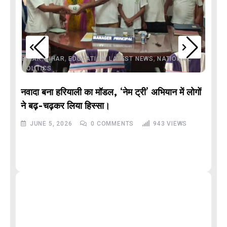
,
,
,
,
,
BIHAR
BIHAR
EDUCATION
LATEST NEWS
NATIONAL
POLITICS
नवादा बना हरियाली का मॉडल, ‘नेम ट्री’ अभियान में लोगों
DE
ने बढ़-चढ़कर लिया हिस्सा।
JUNE 5, 2026
0
COMMENTS
943
VIEWS
M
और