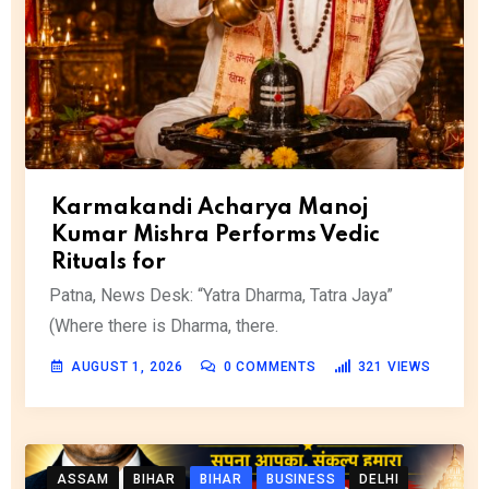
Karmakandi Acharya Manoj
Kumar Mishra Performs Vedic
Rituals for
Patna, News Desk: “Yatra Dharma, Tatra Jaya”
(Where there is Dharma, there.
AUGUST 1, 2026
0
COMMENTS
321
VIEWS
ASSAM
BIHAR
BIHAR
BUSINESS
DELHI