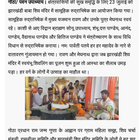
गोंठा/ पवन उपाध्याय।
क्षेत्रवासियों की सुख समृद्धि के लिए 23 जुलाई को
झारखंडी बाबा शिव मंदिर में सामूहिक रुद्राभिषेक का आयोजन किया गया।
सामूहिक रुद्राभिषेक में मुख्य यजमान रावण और उनके पुत्र मेघनाथ स्वयं
रहे। काशी से आए विद्वान ब्राह्मण सोनू उपाध्याय, शंभू दत्त पाण्डेय, आनंद,
पाण्डेय, वैद्यनाथ पाण्डेय और क्षितिज पाण्डेय ने मंत्रोच्चारण के साथ विधि
विधान से रुद्राभिषेक कराया। नमः पार्वती पतये हर हर महादेव के नारे से
वातावरण गुंजायमान हो गया। रावण और मेघनाथ द्वारा जब झारखंडी शिव
मंदिर में स्वयंभू शिवलिंग का पूजन शुरू हुआ तो आस्था का सैलाब उमड़
पड़ा। हर वर्ग के लोगों में उत्साह का माहौल था।
गोठा प्रधान राम जन्म गुप्ता के आह्वान पर ग्राम महिला समूह, शिव चर्चा
मंडली, रामलीला समिति और झारखंडी शिव मंदिर समिति के लोगों ने बढ़ चढ़