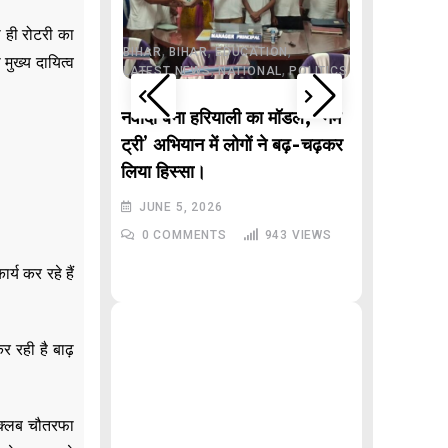
,
JHARKHAND
,
 ही रोटरी का
ONAL
POLITICS
,
,
,
,
AR PRADESH
BIHAR
BIHAR
EDUCATION
मुख्य दायित्व
,
,
LATEST NEWS
NATIONAL
POLITICS
,
DELHI
LAT
POLITICS
े वाले “गणितज्ञ
नवादा बना हरियाली का मॉडल, ‘नेम
, बिहार से
ट्री’ अभियान में लोगों ने बढ़-चढ़कर
Malviy
लिया हिस्सा।
Inciden
JUNE 5, 2026
रेखा गुप्त
992
VIEWS
0
COMMENTS
943
VIEWS
JUNE 3,
्य कर रहे हैं
0
COMM
 रही है बाढ़
। क्लब चौतरफा