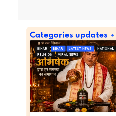
Categories updates
BIHAR
BIHAR
LATEST NEWS
NATIONAL
RELIGION
VIRAL NEWS