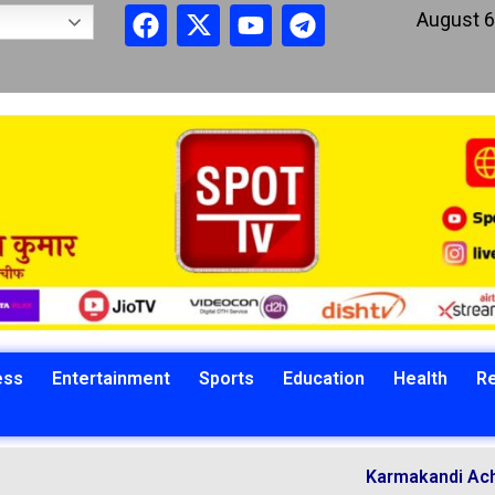
August 6
ess
Entertainment
Sports
Education
Health
Re
Karmakandi Acharya Manoj