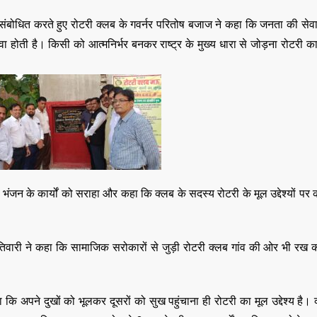
,
,
DELHI
EDUCATION
,
धित करते हुए रोटरी क्लब के गवर्नर परितोष बजाज ने कहा कि जनता की सेवा
LATEST NEWS
NATI
,
,
TECHNOLOGY
UTT
होती है। किसी को आत्मनिर्भर बनकर राष्ट्र के मुख्य धारा से जोड़ना रोटरी का 
VIRAL NEWS
,
,
,
DELHI
LATEST NEWS
NATIONAL
POLITICS
“न्यूटन को चुनौती देन
मनोज” का बड़ा दावा!
Malviya Nagar Fire
तैयार होंगे IIT
Incident: PM मोदी और CM
JUNE 12, 2026
रेखा गुप्ता ने जताया दुख, PMO ने
0
COMMENTS
JUNE 3, 2026
जन के कार्यों को सराहा और कहा कि क्लब के सदस्य रोटरी के मूल उद्देश्यों पर कार
0
COMMENTS
185
VIEWS
ारी ने कहा कि सामाजिक सरोकारों से जुड़ी रोटरी क्लब गांव की ओर भी रख कर
हा कि अपने दुखों को भूलकर दूसरों को सुख पहुंचाना ही रोटरी का मूल उद्देश्य है