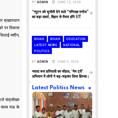
BY
ADMIN
JUNE 12, 2026
“न्यूटन को चुनौती देने वाले “गणितज्ञ मनोज”
का बड़ा दावा!, बिहार से तैयार होंगे IIT
 ब्रह्मस्थान
ोखरे पर विकास
े सिलाई मशीन,
BIHAR
BIHAR
EDUCATION
LATEST NEWS
NATIONAL
POLITICS
BY
ADMIN
JUNE 5, 2026
नवादा बना हरियाली का मॉडल, ‘नेम ट्री’
अभियान में लोगों ने बढ़-चढ़कर लिया हिस्सा।
Latest Politics News
ाले चंद्रशेखर
ी क्लब मऊ के
,
,
AR
BUSINESS