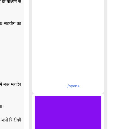
 के माध्यम से
थिक सहयोग का
में मऊ महादेव
/span>
िया।
 अली सिद्दीकी