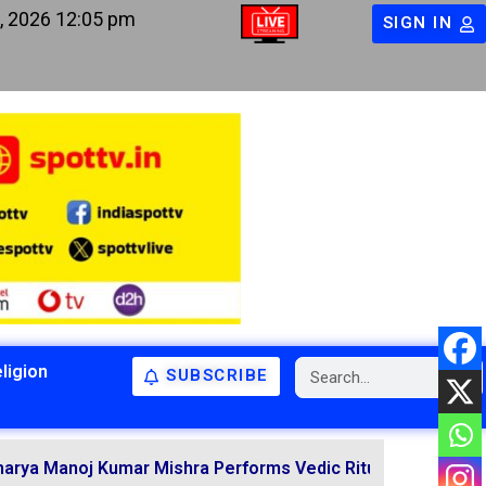
, 2026 12:05 pm
SIGN IN
ligion
SUBSCRIBE
BIHAR
BIHAR
LATEST NEWS
NATIONAL
RELIGION
 Kumar Mishra Performs Vedic Rituals for the Resolution 