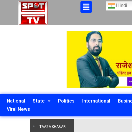
Hindi
National
State
Politics
International
Busin
Viral News
TAAZA KHABAR