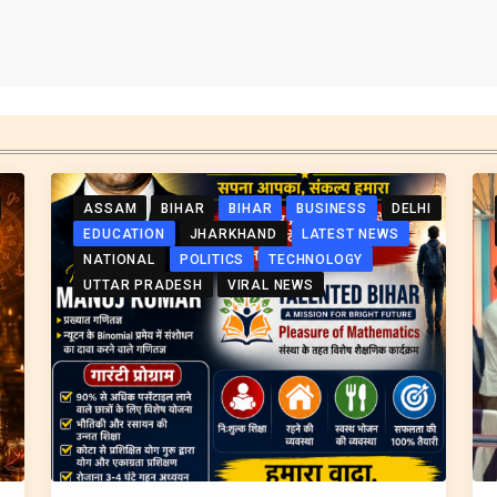
ASSAM
BIHAR
BIHAR
BUSINESS
DELHI
EDUCATION
JHARKHAND
LATEST NEWS
NATIONAL
POLITICS
TECHNOLOGY
UTTAR PRADESH
VIRAL NEWS