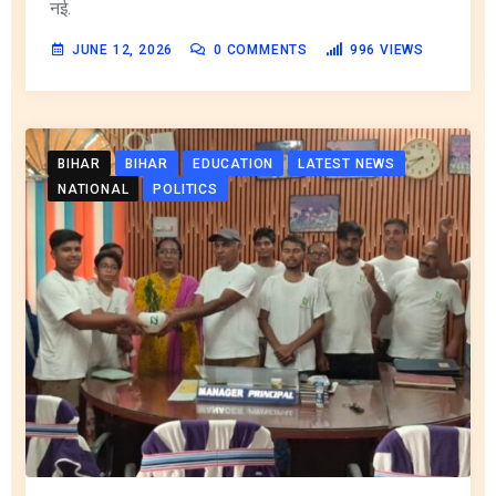
नई.
JUNE 12, 2026
0
COMMENTS
996
VIEWS
BIHAR
BIHAR
EDUCATION
LATEST NEWS
NATIONAL
POLITICS