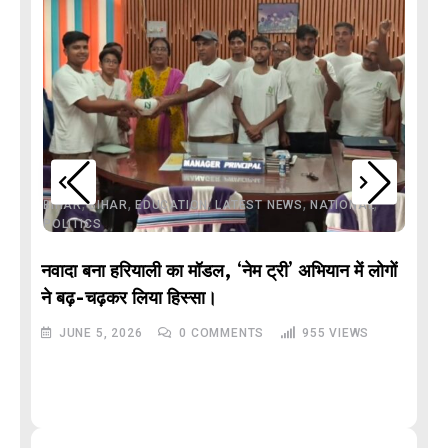
,
,
,
,
,
BIHAR
BIHAR
EDUCATION
LATEST NEWS
NATIONAL
POLITICS
नवादा बना हरियाली का मॉडल, ‘नेम ट्री’ अभियान में लोगों
DE
ने बढ़-चढ़कर लिया हिस्सा।
JUNE 5, 2026
0
COMMENTS
955
VIEWS
M
और