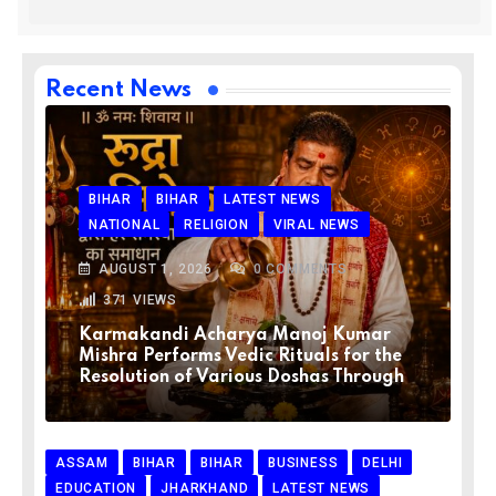
Recent News
BIHAR
BIHAR
LATEST NEWS
NATIONAL
RELIGION
VIRAL NEWS
AUGUST 1, 2026
0
COMMENTS
371
VIEWS
Karmakandi Acharya Manoj Kumar
Mishra Performs Vedic Rituals for the
Resolution of Various Doshas Through
ASSAM
BIHAR
BIHAR
BUSINESS
DELHI
EDUCATION
JHARKHAND
LATEST NEWS