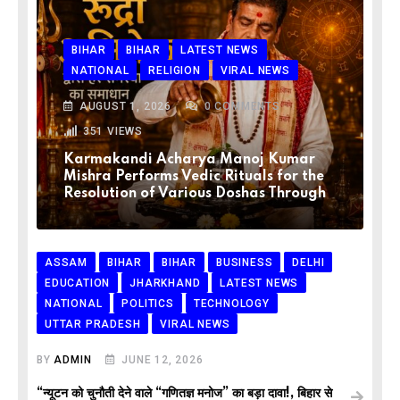
BIHAR
BIHAR
LATEST NEWS
NATIONAL
RELIGION
VIRAL NEWS
AUGUST 1, 2026
0
COMMENTS
351
VIEWS
Karmakandi Acharya Manoj Kumar
Mishra Performs Vedic Rituals for the
Resolution of Various Doshas Through
ASSAM
BIHAR
BIHAR
BUSINESS
DELHI
EDUCATION
JHARKHAND
LATEST NEWS
NATIONAL
POLITICS
TECHNOLOGY
UTTAR PRADESH
VIRAL NEWS
BY
ADMIN
JUNE 12, 2026
“न्यूटन को चुनौती देने वाले “गणितज्ञ मनोज” का बड़ा दावा!, बिहार से