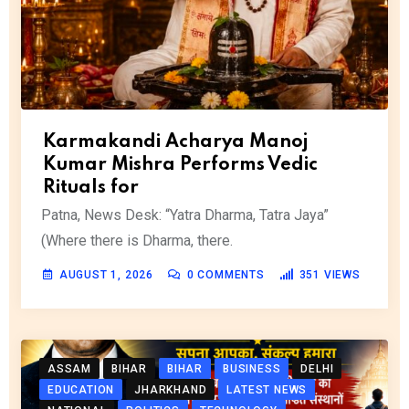
Karmakandi Acharya Manoj
Kumar Mishra Performs Vedic
Rituals for
Patna, News Desk: “Yatra Dharma, Tatra Jaya”
(Where there is Dharma, there.
AUGUST 1, 2026
0
COMMENTS
351
VIEWS
ASSAM
BIHAR
BIHAR
BUSINESS
DELHI
EDUCATION
JHARKHAND
LATEST NEWS