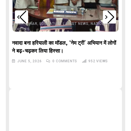
,
,
,
,
,
BIHAR
BIHAR
EDUCATION
LATEST NEWS
NATIONAL
POLITICS
नवादा बना हरियाली का मॉडल, ‘नेम ट्री’ अभियान में लोगों
DE
ने बढ़-चढ़कर लिया हिस्सा।
JUNE 5, 2026
0
COMMENTS
952
VIEWS
M
और