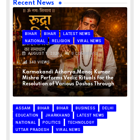
Recent News
BIHAR
BIHAR
LATEST NEWS
NATIONAL
RELIGION
VIRAL NEWS
AUGUST 1, 2026
0
COMMENTS
343
VIEWS
Karmakandi Acharya Manoj Kumar
Mishra Performs Vedic Rituals for the
Resolution of Various Doshas Through
ASSAM
BIHAR
BIHAR
BUSINESS
DELHI
EDUCATION
JHARKHAND
LATEST NEWS
NATIONAL
POLITICS
TECHNOLOGY
UTTAR PRADESH
VIRAL NEWS