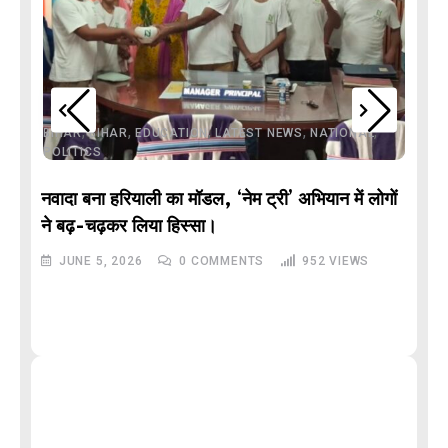
,
,
,
,
,
BIHAR
BIHAR
EDUCATION
LATEST NEWS
NATIONAL
POLITICS
नवादा बना हरियाली का मॉडल, ‘नेम ट्री’ अभियान में लोगों
DE
ने बढ़-चढ़कर लिया हिस्सा।
JUNE 5, 2026
0
COMMENTS
952
VIEWS
M
और