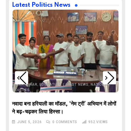
Latest Politics News
,
,
,
,
,
BIHAR
BIHAR
EDUCATION
LATEST NEWS
NATIONAL
POLITICS
नवादा बना हरियाली का मॉडल, ‘नेम ट्री’ अभियान में लोगों
DE
ने बढ़-चढ़कर लिया हिस्सा।
JUNE 5, 2026
0
COMMENTS
952
VIEWS
M