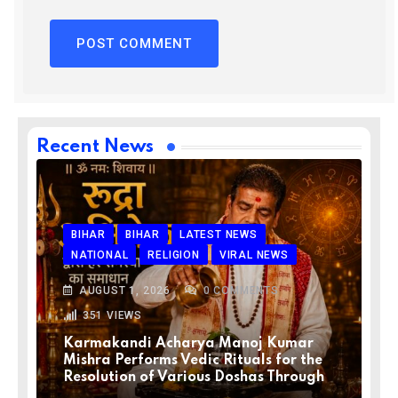
Recent News
BIHAR
BIHAR
LATEST NEWS
NATIONAL
RELIGION
VIRAL NEWS
AUGUST 1, 2026
0
COMMENTS
351
VIEWS
Karmakandi Acharya Manoj Kumar
Mishra Performs Vedic Rituals for the
Resolution of Various Doshas Through