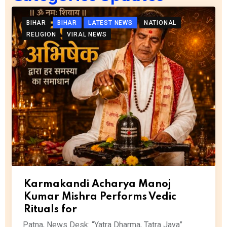
BIHAR
BIHAR
LATEST NEWS
NATIONAL
RELIGION
VIRAL NEWS
Karmakandi Acharya Manoj
Kumar Mishra Performs Vedic
Rituals for
Patna, News Desk: “Yatra Dharma, Tatra Jaya”