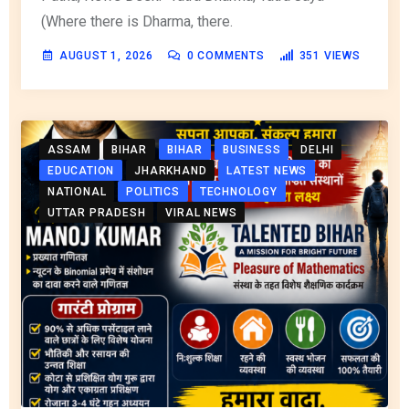
(Where there is Dharma, there.
AUGUST 1, 2026
0
COMMENTS
351
VIEWS
ASSAM
BIHAR
BIHAR
BUSINESS
DELHI
EDUCATION
JHARKHAND
LATEST NEWS
NATIONAL
POLITICS
TECHNOLOGY
UTTAR PRADESH
VIRAL NEWS