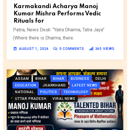
Karmakandi Acharya Manoj
Kumar Mishra Performs Vedic
Rituals for
Patna, News Desk: “Yatra Dharma, Tatra Jaya”
(Where there is Dharma, there.
AUGUST 1, 2026
0
COMMENTS
365
VIEWS
ASSAM
BIHAR
BIHAR
BUSINESS
DELHI
EDUCATION
JHARKHAND
LATEST NEWS
NATIONAL
POLITICS
TECHNOLOGY
UTTAR PRADESH
VIRAL NEWS