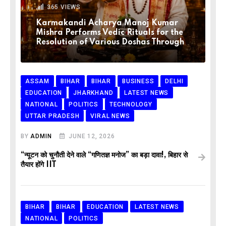
365
VIEWS
Karmakandi Acharya Manoj Kumar
Mishra Performs Vedic Rituals for the
Resolution of Various Doshas Through
ASSAM
BIHAR
BIHAR
BUSINESS
DELHI
EDUCATION
JHARKHAND
LATEST NEWS
NATIONAL
POLITICS
TECHNOLOGY
UTTAR PRADESH
VIRAL NEWS
BY
ADMIN
JUNE 12, 2026
“न्यूटन को चुनौती देने वाले “गणितज्ञ मनोज” का बड़ा दावा!, बिहार से
तैयार होंगे IIT
BIHAR
BIHAR
EDUCATION
LATEST NEWS
NATIONAL
POLITICS