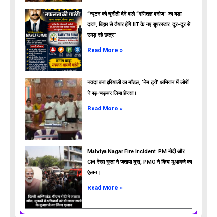
“न्यूटन को चुनौती देने वाले “गणितज्ञ मनोज” का बड़ा
दावा!, बिहार से तैयार होंगे IIT के नए सुपरस्टार, दूर-दूर से
उमड़ रहे छात्र”
ads
Read More »
नवादा बना हरियाली का मॉडल, ‘नेम ट्री’ अभियान में लोगों
ने बढ़-चढ़कर लिया हिस्सा।
Read More »
Malviya Nagar Fire Incident: PM मोदी और
CM रेखा गुप्ता ने जताया दुख, PMO ने किया मुआवजे का
ऐलान।
Read More »