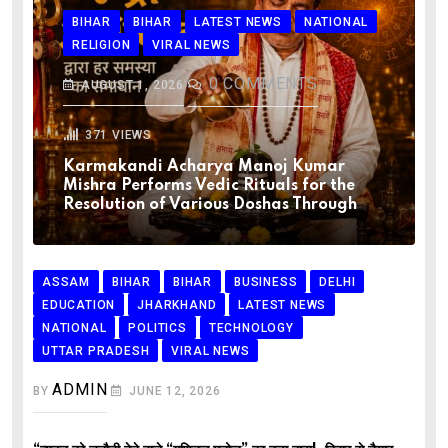
BIHAR
BIHAR
LATEST NEWS
NATIONAL
RELIGION
VIRAL NEWS
0
COMMENTS
AUGUST 1, 2026
371
VIEWS
Karmakandi Acharya Manoj Kumar
Mishra Performs Vedic Rituals for the
Resolution of Various Doshas Through
ASSAM
BIHAR
BIHAR
BUSINESS
DELHI
EDUCATION
JHARKHAND
LATEST NEWS
NATIONAL
POLITICS
TECHNOLOGY
UTTAR PRADESH
VIRAL NEWS
ADMIN
BY
JUNE 12, 2026