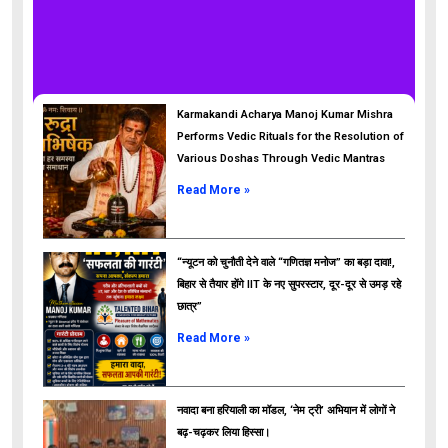
Karmakandi Acharya Manoj Kumar Mishra
Performs Vedic Rituals for the Resolution of
Various Doshas Through Vedic Mantras
Read More »
“न्यूटन को चुनौती देने वाले “गणितज्ञ मनोज” का बड़ा दावा!,
बिहार से तैयार होंगे IIT के नए सुपरस्टार, दूर-दूर से उमड़ रहे
छात्र”
ads
Read More »
नवादा बना हरियाली का मॉडल, ‘नेम ट्री’ अभियान में लोगों ने
बढ़-चढ़कर लिया हिस्सा।