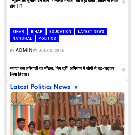
“न्यूटन को चुनौती देने वाले “गणितज्ञ मनोज” का बड़ा दावा!, बिहार से तैयार
होंगे IIT
BIHAR
BIHAR
EDUCATION
LATEST NEWS
NATIONAL
POLITICS
ADMIN
BY
JUNE 5, 2026
नवादा बना हरियाली का मॉडल, ‘नेम ट्री’ अभियान में लोगों ने बढ़-चढ़कर
लिया हिस्सा।
Latest Politics News