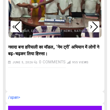
,
,
,
,
,
BIHAR
BIHAR
EDUCATION
LATEST NEWS
NATIONAL
POLITICS
नवादा बना हरियाली का मॉडल, ‘नेम ट्री’ अभियान में लोगों ने
बढ़-चढ़कर लिया हिस्सा।
0
COMMENTS
JUNE 5, 2026
955
VIEWS
औ
/span>