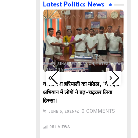
Latest Politics News
,
,
BUSINESS
DELHI
,
,
ND
LATEST NEWS
,
,
,
,
ECHNOLOGY
BIHAR
BIHAR
EDUCATION
LATEST NEWS
,
,
L NEWS
NATIONAL
POLITICS
DE
वाले “गणितज्ञ
नवादा बना हरियाली का मॉडल, ‘नेम ट्री’
PO
हार से तैयार होंगे
अभियान में लोगों ने बढ़-चढ़कर लिया
M
हिस्सा।
In
COMMENTS
0
COMMENTS
JUNE 5, 2026
गु
951
VIEWS