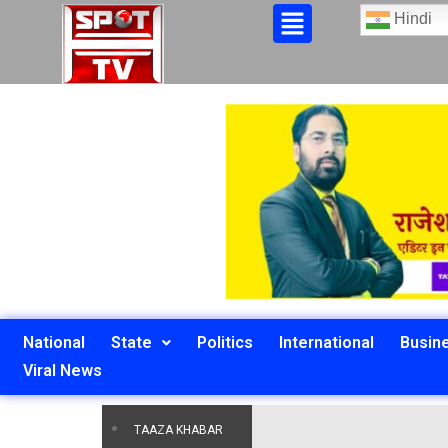
Hindi
National
State
Politics
International
Busin
Viral News
TAAZA KHABAR