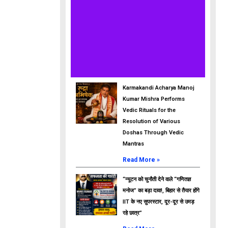
Karmakandi Acharya Manoj
Kumar Mishra Performs
Vedic Rituals for the
Resolution of Various
Doshas Through Vedic
Mantras
Read More »
“न्यूटन को चुनौती देने वाले “गणितज्ञ
मनोज” का बड़ा दावा!, बिहार से तैयार होंगे
IIT के नए सुपरस्टार, दूर-दूर से उमड़
रहे छात्र”