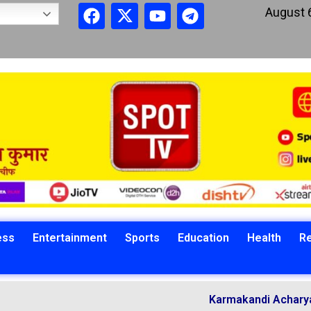
August 
ess
Entertainment
Sports
Education
Health
Re
Karmakandi Acharya Manoj Ku