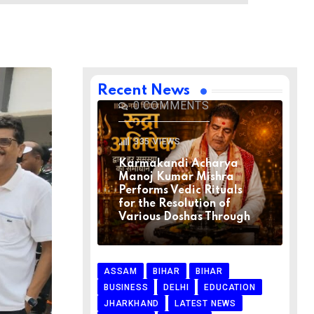
BIHAR
BIHAR
LATEST NEWS
NATIONAL
RELIGION
VIRAL NEWS
AUGUST 1, 2026
Recent News
0
COMMENTS
335
VIEWS
Karmakandi Acharya
Manoj Kumar Mishra
Performs Vedic Rituals
for the Resolution of
Various Doshas Through
ASSAM
BIHAR
BIHAR
BUSINESS
DELHI
EDUCATION
JHARKHAND
LATEST NEWS