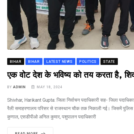
BIHAR
BIHAR
LATEST NEWS
POLITICS
STATE
एक वोट देश के भविष्य को तय करता है, 
BY
ADMIN
MAY 18, 2024
Shivhar, Harikant Gupta: जिला निर्वाचन पदाधिकारी सह- जिला पदाधिकारी 
रैली समाहरणालय परिसर से राजस्थान चौक तक निकाली गई। जिसमें पुलिस अध
कुणाल, एसडीपीओ अनिल कुमार, पशुपालन पदाधिकारी
READ MORE