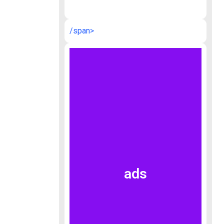
/span>
ads