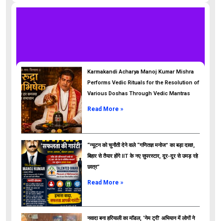
Karmakandi Acharya Manoj Kumar Mishra
Performs Vedic Rituals for the Resolution of
Various Doshas Through Vedic Mantras
Read More »
“न्यूटन को चुनौती देने वाले “गणितज्ञ मनोज” का बड़ा दावा!,
बिहार से तैयार होंगे IIT के नए सुपरस्टार, दूर-दूर से उमड़ रहे
छात्र”
ads
Read More »
नवादा बना हरियाली का मॉडल, ‘नेम ट्री’ अभियान में लोगों ने