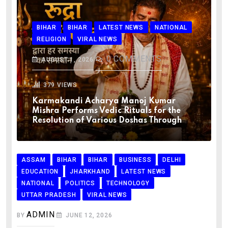
BIHAR
BIHAR
LATEST NEWS
NATIONAL
RELIGION
VIRAL NEWS
0
COMMENTS
AUGUST 1, 2026
379
VIEWS
Karmakandi Acharya Manoj Kumar
Mishra Performs Vedic Rituals for the
Resolution of Various Doshas Through
ASSAM
BIHAR
BIHAR
BUSINESS
DELHI
EDUCATION
JHARKHAND
LATEST NEWS
NATIONAL
POLITICS
TECHNOLOGY
UTTAR PRADESH
VIRAL NEWS
ADMIN
BY
JUNE 12, 2026