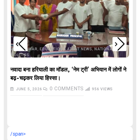
,
,
,
,
,
BIHAR
BIHAR
EDUCATION
LATEST NEWS
NATIONAL
POLITICS
नवादा बना हरियाली का मॉडल, ‘नेम ट्री’ अभियान में लोगों ने
बढ़-चढ़कर लिया हिस्सा।
0
COMMENTS
JUNE 5, 2026
956
VIEWS
औ
/span>