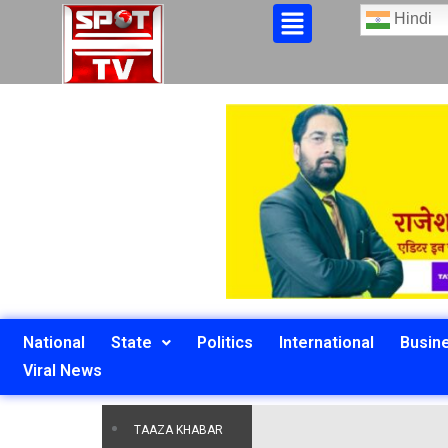
Hindi
National
State
Politics
International
Busin
Viral News
TAAZA KHABAR