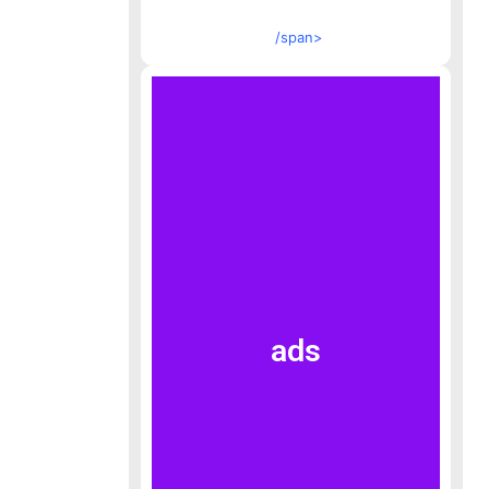
/span>
ads