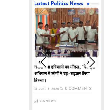
Latest Politics News
,
,
BUSINESS
DELHI
,
,
ND
LATEST NEWS
,
,
,
,
ECHNOLOGY
BIHAR
BIHAR
EDUCATION
LATEST NEWS
,
,
L NEWS
NATIONAL
POLITICS
DE
वाले “गणितज्ञ
नवादा बना हरियाली का मॉडल, ‘नेम ट्री’
PO
हार से तैयार होंगे
अभियान में लोगों ने बढ़-चढ़कर लिया
M
हिस्सा।
In
COMMENTS
0
COMMENTS
JUNE 5, 2026
गु
955
VIEWS