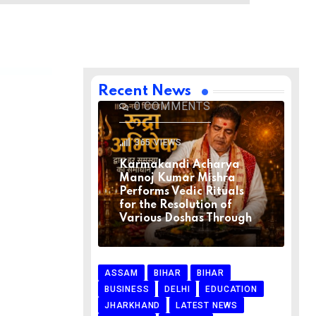
BIHAR
BIHAR
LATEST NEWS
NATIONAL
RELIGION
VIRAL NEWS
AUGUST 1, 2026
Recent News
0
COMMENTS
365
VIEWS
Karmakandi Acharya
Manoj Kumar Mishra
Performs Vedic Rituals
for the Resolution of
Various Doshas Through
ASSAM
BIHAR
BIHAR
BUSINESS
DELHI
EDUCATION
JHARKHAND
LATEST NEWS