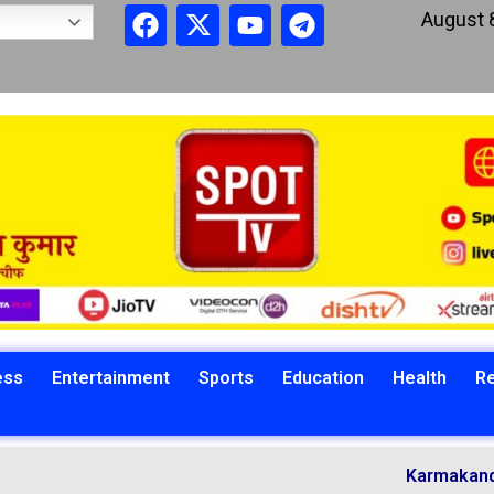
August 
ess
Entertainment
Sports
Education
Health
Re
Karmakandi Acharya