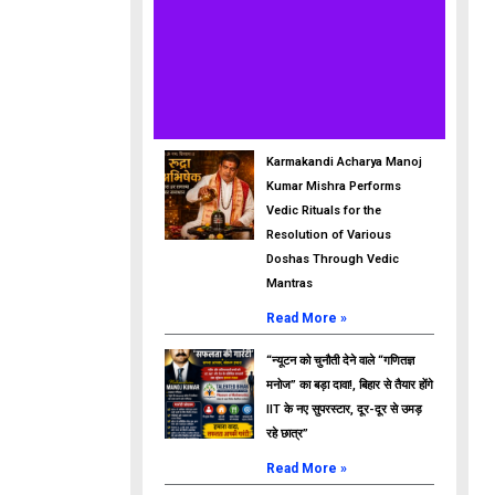
Karmakandi Acharya Manoj
Kumar Mishra Performs
Vedic Rituals for the
Resolution of Various
Doshas Through Vedic
Mantras
Read More »
“न्यूटन को चुनौती देने वाले “गणितज्ञ
मनोज” का बड़ा दावा!, बिहार से तैयार होंगे
IIT के नए सुपरस्टार, दूर-दूर से उमड़
रहे छात्र”
Read More »