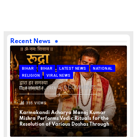
Recent News
BIHAR
BIHAR
LATEST NEWS
NATIONAL
RELIGION
VIRAL NEWS
0
COMMENTS
AUGUST 1, 2026
335
VIEWS
Karmakandi Acharya Manoj Kumar
Mishra Performs Vedic Rituals for the
Resolution of Various Doshas Through