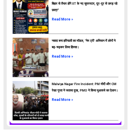
बिहार से तैयार होंगे IIT के नए सुपरस्टार, दूर-दूर से उमड़ रहे
छात्र”
ads
Read More »
नवादा बना हरियाली का मॉडल, ‘नेम ट्री’ अभियान में लोगों ने
बढ़-चढ़कर लिया हिस्सा।
Read More »
Malviya Nagar Fire Incident: PM मोदी और CM
रेखा गुप्ता ने जताया दुख, PMO ने किया मुआवजे का ऐलान।
Read More »