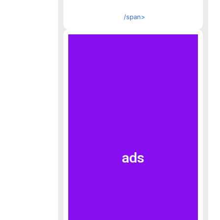
/span>
ads