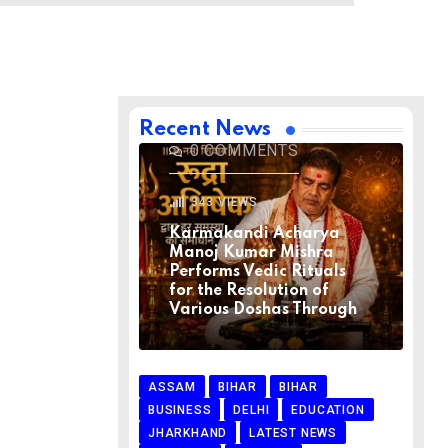
BIHAR
BIHAR
LATEST NEWS
NATIONAL
RELIGION
VIRAL NEWS
AUGUST 1, 2026
Recent News
0
COMMENTS
343
VIEWS
Karmakandi Acharya
Manoj Kumar Mishra
Performs Vedic Rituals
for the Resolution of
Various Doshas Through
ASSAM
BIHAR
BIHAR
BUSINESS
DELHI
EDUCATION
JHARKHAND
LATEST NEWS