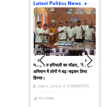
Latest Politics News
,
,
BUSINESS
DELHI
,
,
ND
LATEST NEWS
,
,
,
,
ECHNOLOGY
BIHAR
BIHAR
EDUCATION
LATEST NEWS
,
,
L NEWS
NATIONAL
POLITICS
DE
वाले “गणितज्ञ
नवादा बना हरियाली का मॉडल, ‘नेम ट्री’
PO
हार से तैयार होंगे
अभियान में लोगों ने बढ़-चढ़कर लिया
M
हिस्सा।
In
COMMENTS
0
COMMENTS
JUNE 5, 2026
गु
952
VIEWS