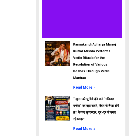
Karmakandi Acharya Manoj
Kumar Mishra Performs
Vedic Rituals for the
Resolution of Various
Doshas Through Vedic
Mantras
Read More »
“न्यूटन को चुनौती देने वाले “गणितज्ञ
मनोज” का बड़ा दावा!, बिहार से तैयार होंगे
IIT के नए सुपरस्टार, दूर-दूर से उमड़
रहे छात्र”
Read More »