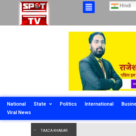
Hindi
National
State
Politics
International
Busin
Viral News
TAAZA KHABAR