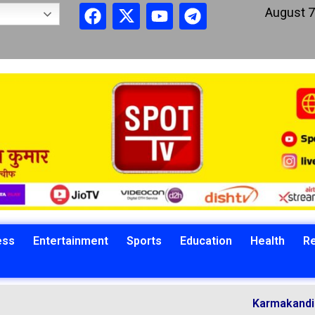
August 7
ess
Entertainment
Sports
Education
Health
Re
Karmakandi Acharya 