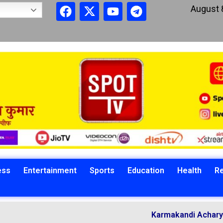
August 
ess
Entertainment
Sports
Education
Health
Re
Karmakandi Acharya Manoj K