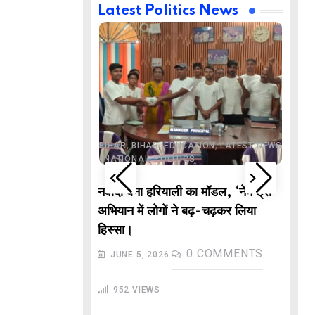
Latest Politics News
,
,
BUSINESS
DELHI
,
,
ND
LATEST NEWS
,
,
,
,
ECHNOLOGY
BIHAR
BIHAR
EDUCATION
LATEST NEWS
,
,
L NEWS
NATIONAL
POLITICS
DE
वाले “गणितज्ञ
नवादा बना हरियाली का मॉडल, ‘नेम ट्री’
PO
हार से तैयार होंगे
अभियान में लोगों ने बढ़-चढ़कर लिया
M
हिस्सा।
In
COMMENTS
0
COMMENTS
JUNE 5, 2026
गु
952
VIEWS