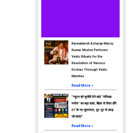
Karmakandi Acharya Manoj
Kumar Mishra Performs
Vedic Rituals for the
Resolution of Various
Doshas Through Vedic
Mantras
Read More »
“न्यूटन को चुनौती देने वाले “गणितज्ञ
मनोज” का बड़ा दावा!, बिहार से तैयार होंगे
IIT के नए सुपरस्टार, दूर-दूर से उमड़
रहे छात्र”
Read More »