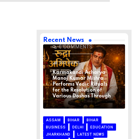
BIHAR
BIHAR
LATEST NEWS
NATIONAL
RELIGION
VIRAL NEWS
AUGUST 1, 2026
Recent News
0
COMMENTS
352
VIEWS
Karmakandi Acharya
Manoj Kumar Mishra
Performs Vedic Rituals
for the Resolution of
Various Doshas Through
ASSAM
BIHAR
BIHAR
BUSINESS
DELHI
EDUCATION
JHARKHAND
LATEST NEWS