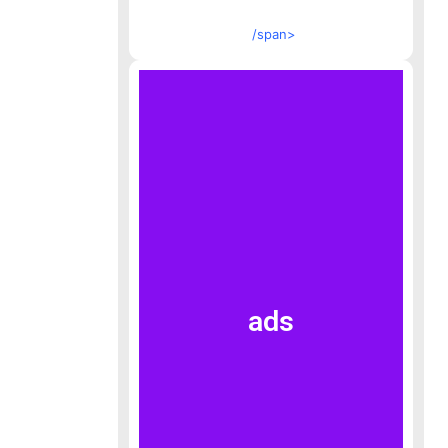
/span>
ads