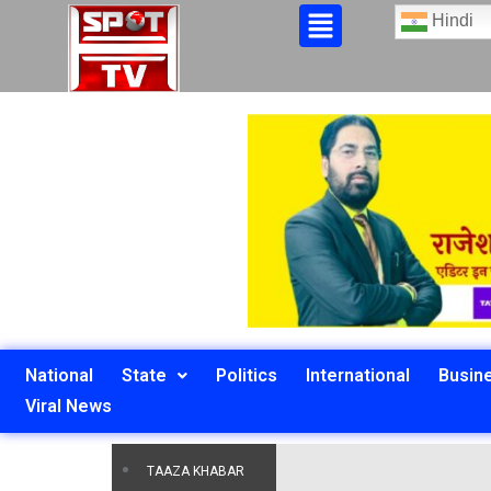
Hindi
National
State
Politics
International
Busin
Viral News
TAAZA KHABAR