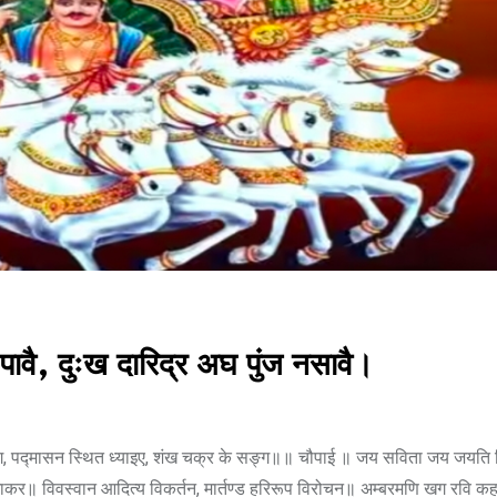
191
VIEWS
, दुःख दारिद्र अघ पुंज नसावै।
ङ्ग, पद्मासन स्थित ध्याइए, शंख चक्र के सङ्ग॥॥ चौपाई ॥ जय सविता जय जयति 
विभाकर॥ विवस्वान आदित्य विकर्तन, मार्तण्ड हरिरूप विरोचन॥ अम्बरमणि खग रवि कह