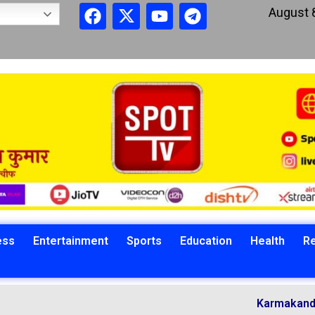
August 
ess
Entertainment
Sports
Education
Health
Re
Karmakandi Acharya Man