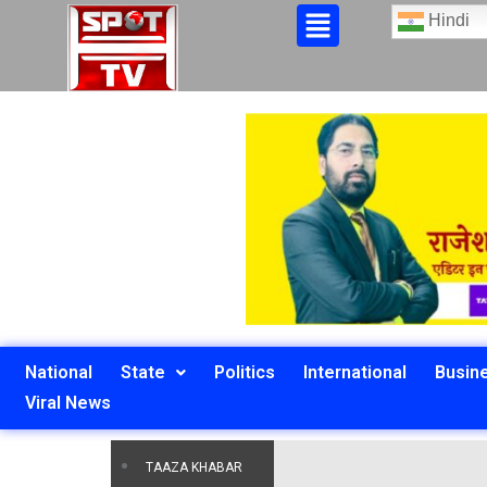
Hindi
National
State
Politics
International
Busin
Viral News
TAAZA KHABAR