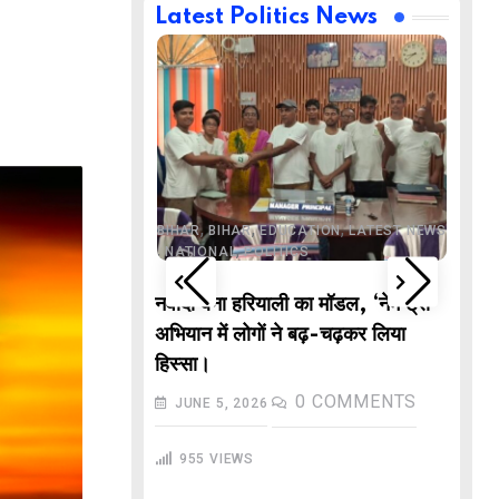
Latest Politics News
,
,
BUSINESS
DELHI
,
,
ND
LATEST NEWS
,
,
,
,
ECHNOLOGY
BIHAR
BIHAR
EDUCATION
LATEST NEWS
,
,
L NEWS
NATIONAL
POLITICS
DE
वाले “गणितज्ञ
नवादा बना हरियाली का मॉडल, ‘नेम ट्री’
PO
हार से तैयार होंगे
अभियान में लोगों ने बढ़-चढ़कर लिया
M
हिस्सा।
In
COMMENTS
0
COMMENTS
JUNE 5, 2026
गु
955
VIEWS