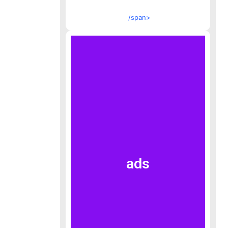
/span>
ads