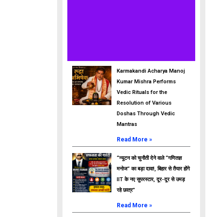
Karmakandi Acharya Manoj
Kumar Mishra Performs
Vedic Rituals for the
Resolution of Various
Doshas Through Vedic
Mantras
Read More »
“न्यूटन को चुनौती देने वाले “गणितज्ञ
मनोज” का बड़ा दावा!, बिहार से तैयार होंगे
IIT के नए सुपरस्टार, दूर-दूर से उमड़
रहे छात्र”
Read More »