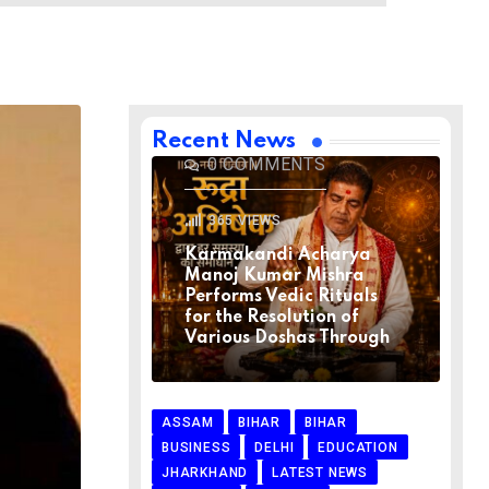
BIHAR
BIHAR
LATEST NEWS
NATIONAL
RELIGION
VIRAL NEWS
AUGUST 1, 2026
Recent News
0
COMMENTS
365
VIEWS
Karmakandi Acharya
Manoj Kumar Mishra
Performs Vedic Rituals
for the Resolution of
Various Doshas Through
ASSAM
BIHAR
BIHAR
BUSINESS
DELHI
EDUCATION
JHARKHAND
LATEST NEWS