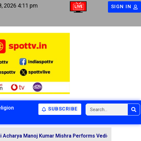
8, 2026 4:11 pm
SIGN IN
ligion
SUBSCRIBE
oj Kumar Mishra Performs Vedic Rituals for the Resolutio