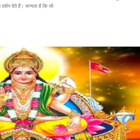
दर्शन देते हैं। मान्यता है कि जो
,
,
,
ASSAM
BIHAR
BIHAR
,
EDUCATION
JHARKHA
,
,
NATIONAL
POLITICS
T
,
UTTAR PRADESH
VIRA
,
,
,
DELHI
LATEST NEWS
NATIONAL
“न्यूटन को चुनौती देने 
POLITICS
मनोज” का बड़ा दावा!, बि
Malviya Nagar Fire
IIT
Incident: PM मोदी और CM रेखा
0
JUNE 12, 2026
गुप्ता ने जताया दुख, PMO ने
0
COMMENTS
996
VIEWS
JUNE 3, 2026