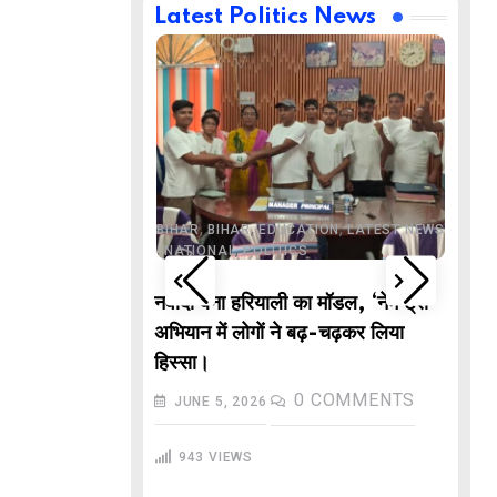
Latest Politics News
,
,
BUSINESS
DELHI
,
,
ND
LATEST NEWS
,
,
,
,
ECHNOLOGY
BIHAR
BIHAR
EDUCATION
LATEST NEWS
,
,
L NEWS
NATIONAL
POLITICS
DE
वाले “गणितज्ञ
नवादा बना हरियाली का मॉडल, ‘नेम ट्री’
PO
हार से तैयार होंगे
अभियान में लोगों ने बढ़-चढ़कर लिया
M
हिस्सा।
In
COMMENTS
0
COMMENTS
JUNE 5, 2026
गु
943
VIEWS