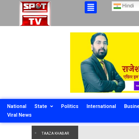
Hindi
National
State
Politics
International
Busin
Viral News
TAAZA KHABAR