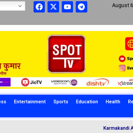
August 6
ess
Entertainment
Sports
Education
Health
Re
Karmakandi Acharya 