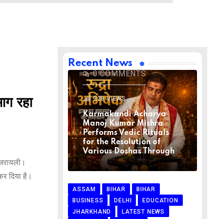
BIHAR
BIHAR
LATEST NEWS
NATIONAL
RELIGION
VIRAL NEWS
AUGUST 1, 2026
Recent News
0
COMMENTS
328
VIEWS
ाग रहा
Karmakandi Acharya
Manoj Kumar Mishra
Performs Vedic Rituals
for the Resolution of
Various Doshas Through
 इजरायली।
कर दिया है।
ASSAM
BIHAR
BIHAR
BUSINESS
DELHI
EDUCATION
JHARKHAND
LATEST NEWS