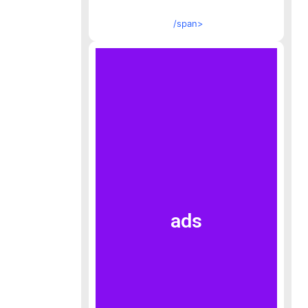
/span>
ads