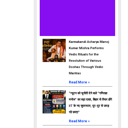
Karmakandi Acharya Manoj
Kumar Mishra Performs
Vedic Rituals for the
Resolution of Various
Doshas Through Vedic
Mantras
Read More »
“न्यूटन को चुनौती देने वाले “गणितज्ञ
मनोज” का बड़ा दावा!, बिहार से तैयार होंगे
IIT के नए सुपरस्टार, दूर-दूर से उमड़
रहे छात्र”
Read More »