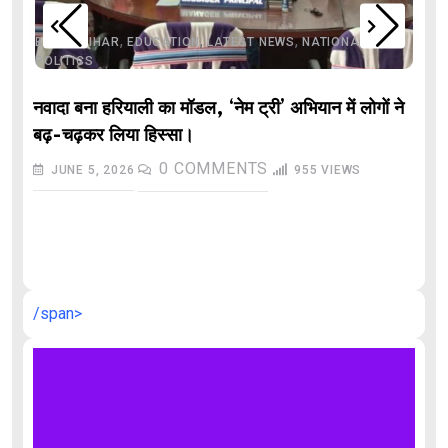
,
,
,
,
,
BIHAR
BIHAR
EDUCATION
LATEST NEWS
NATIONAL
POLITICS
नवादा बना हरियाली का मॉडल, ‘नेम ट्री’ अभियान में लोगों ने
बढ़-चढ़कर लिया हिस्सा।
0
COMMENTS
JUNE 5, 2026
955
VIEWS
औ
/span>