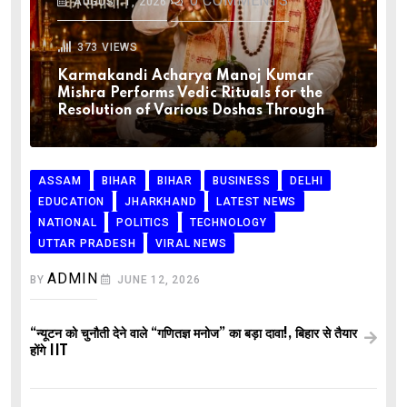
0
COMMENTS
AUGUST 1, 2026
373
VIEWS
Karmakandi Acharya Manoj Kumar
Mishra Performs Vedic Rituals for the
Resolution of Various Doshas Through
ASSAM
BIHAR
BIHAR
BUSINESS
DELHI
EDUCATION
JHARKHAND
LATEST NEWS
NATIONAL
POLITICS
TECHNOLOGY
UTTAR PRADESH
VIRAL NEWS
ADMIN
BY
JUNE 12, 2026
“न्यूटन को चुनौती देने वाले “गणितज्ञ मनोज” का बड़ा दावा!, बिहार से तैयार
होंगे IIT