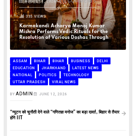
0
COMMENTS
AUGUST 1, 2026
335
VIEWS
Karmakandi Acharya Manoj Kumar
Mishra Performs Vedic Rituals for the
Resolution of Various Doshas Through
ASSAM
BIHAR
BIHAR
BUSINESS
DELHI
EDUCATION
JHARKHAND
LATEST NEWS
NATIONAL
POLITICS
TECHNOLOGY
UTTAR PRADESH
VIRAL NEWS
ADMIN
BY
JUNE 12, 2026
“न्यूटन को चुनौती देने वाले “गणितज्ञ मनोज” का बड़ा दावा!, बिहार से तैयार
होंगे IIT