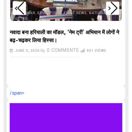
,
,
,
,
,
BIHAR
BIHAR
EDUCATION
LATEST NEWS
NATIONAL
POLITICS
नवादा बना हरियाली का मॉडल, ‘नेम ट्री’ अभियान में लोगों ने
बढ़-चढ़कर लिया हिस्सा।
0
COMMENTS
JUNE 5, 2026
951
VIEWS
औ
/span>