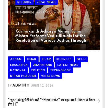
RELIGION
VIRAL NEWS
0
COMMENTS
AUGUST 1, 2026
335
VIEWS
Karmakandi Acharya Manoj Kumar
Mishra Performs Vedic Rituals for the
Resolution of Various Doshas Through
ASSAM
BIHAR
BIHAR
BUSINESS
DELHI
EDUCATION
JHARKHAND
LATEST NEWS
NATIONAL
POLITICS
TECHNOLOGY
UTTAR PRADESH
VIRAL NEWS
ADMIN
BY
JUNE 12, 2026
“न्यूटन को चुनौती देने वाले “गणितज्ञ मनोज” का बड़ा दावा!, बिहार से तैयार
होंगे IIT