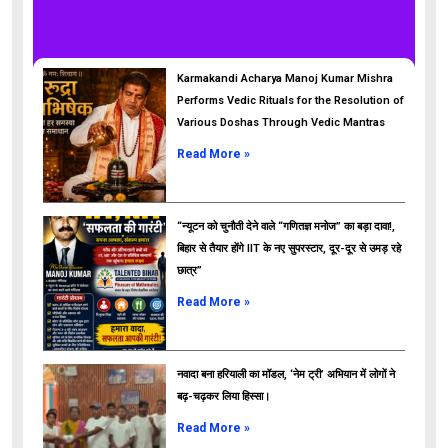
Karmakandi Acharya Manoj Kumar Mishra
Performs Vedic Rituals for the Resolution of
Various Doshas Through Vedic Mantras
Read More »
“न्यूटन को चुनौती देने वाले “गणितज्ञ मनोज” का बड़ा दावा!,
बिहार से तैयार होंगे IIT के नए सुपरस्टार, दूर-दूर से उमड़ रहे
छात्र”
ads
Read More »
नवादा बना हरियाली का मॉडल, ‘नेम ट्री’ अभियान में लोगों ने
बढ़-चढ़कर लिया हिस्सा।
Read More »