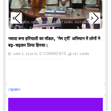
,
,
,
,
,
BIHAR
BIHAR
EDUCATION
LATEST NEWS
NATIONAL
POLITICS
नवादा बना हरियाली का मॉडल, ‘नेम ट्री’ अभियान में लोगों ने
बढ़-चढ़कर लिया हिस्सा।
0
COMMENTS
JUNE 5, 2026
951
VIEWS
औ
/span>