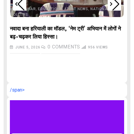
,
,
,
,
,
BIHAR
BIHAR
EDUCATION
LATEST NEWS
NATIONAL
POLITICS
नवादा बना हरियाली का मॉडल, ‘नेम ट्री’ अभियान में लोगों ने
बढ़-चढ़कर लिया हिस्सा।
0
COMMENTS
JUNE 5, 2026
956
VIEWS
औ
/span>