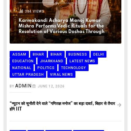
384
VIEWS
Karmakandi Acharya Manoj Kumar
Mishra Performs Vedic Rituals for the
Resolution of Various Doshas Through
ASSAM
BIHAR
BIHAR
BUSINESS
DELHI
EDUCATION
JHARKHAND
LATEST NEWS
NATIONAL
POLITICS
TECHNOLOGY
UTTAR PRADESH
VIRAL NEWS
ADMIN
BY
JUNE 12, 2026
“न्यूटन को चुनौती देने वाले “गणितज्ञ मनोज” का बड़ा दावा!, बिहार से तैयार
होंगे IIT